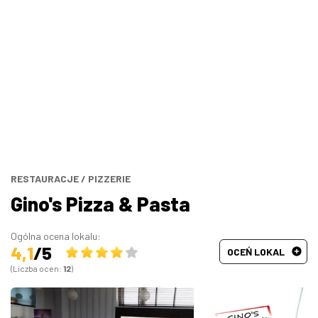
Bary, puby
Turecka
Wszystkie
Indyjska
Węgierska
Śródziemnomorska
Hiszpańska
RESTAURACJE
/
PIZZERIE
Gino's Pizza & Pasta
Francuska
Ogólna ocena lokalu:
4,1
/5
OCEŃ LOKAL
(Liczba ocen:
12
)