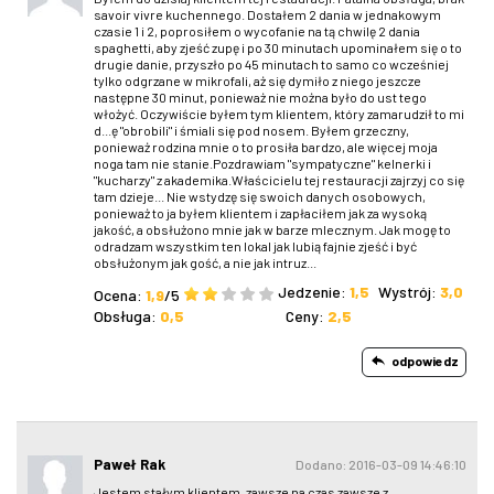
savoir vivre kuchennego. Dostałem 2 dania w jednakowym
czasie 1 i 2, poprosiłem o wycofanie na tą chwilę 2 dania
spaghetti, aby zjeść zupę i po 30 minutach upominałem się o to
drugie danie, przyszło po 45 minutach to samo co wcześniej
tylko odgrzane w mikrofali, aż się dymiło z niego jeszcze
następne 30 minut, ponieważ nie można było do ust tego
włożyć. Oczywiście byłem tym klientem, który zamarudził to mi
d...ę "obrobili" i śmiali się pod nosem. Byłem grzeczny,
ponieważ rodzina mnie o to prosiła bardzo, ale więcej moja
noga tam nie stanie.Pozdrawiam "sympatyczne" kelnerki i
"kucharzy" z akademika.Właścicielu tej restauracji zajrzyj co się
tam dzieje... Nie wstydzę się swoich danych osobowych,
ponieważ to ja byłem klientem i zapłaciłem jak za wysoką
jakość, a obsłużono mnie jak w barze mlecznym. Jak mogę to
odradzam wszystkim ten lokal jak lubią fajnie zjeść i być
obsłużonym jak gość, a nie jak intruz...
Jedzenie:
1,5
Wystrój:
3,0
Ocena:
1,9
/5
Obsługa:
0,5
Ceny:
2,5
odpowiedz
Paweł Rak
Dodano: 2016-03-09 14:46:10
Jestem stałym klientem, zawsze na czas zawsze z