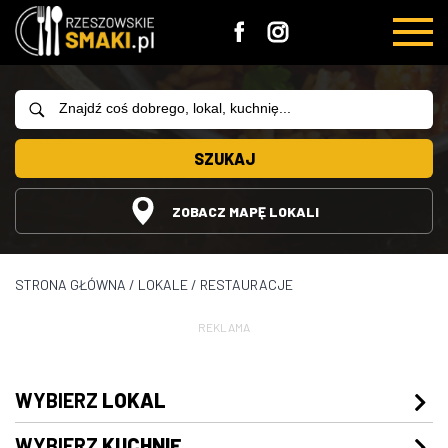
SZUKAJ
ZOBACZ MAPĘ LOKALI
STRONA GŁÓWNA
/
LOKALE
/
RESTAURACJE
REKLAMA
WYBIERZ
LOKAL
WYBIERZ
KUCHNIĘ
Restauracje