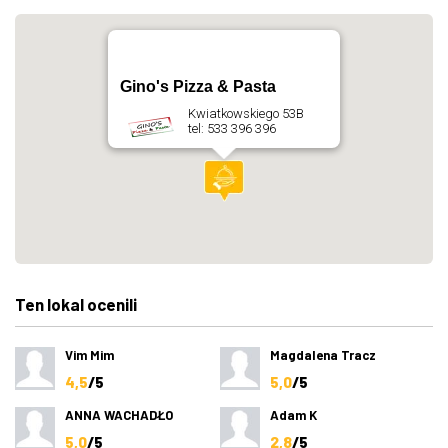
Gino's Pizza & Pasta
Kwiatkowskiego 53B
tel: 533 396 396
Ten lokal ocenili
Vim Mim
Magdalena Tracz
4,5
/5
5,0
/5
ANNA WACHADŁO
Adam K
5,0
/5
2,8
/5