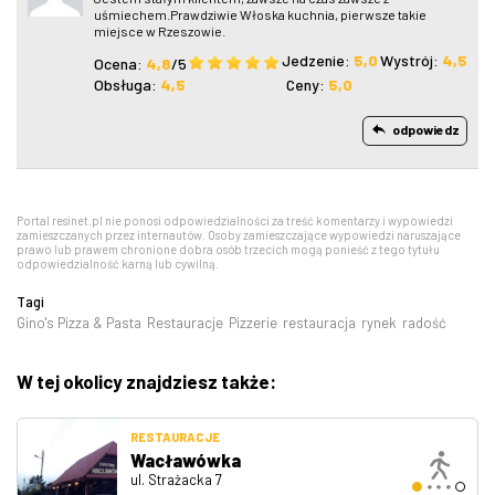
uśmiechem.Prawdziwie Włoska kuchnia, pierwsze takie
miejsce w Rzeszowie.
Jedzenie:
5,0
Wystrój:
4,5
Ocena:
4,8
/5
Obsługa:
4,5
Ceny:
5,0
odpowiedz
Portal resinet.pl nie ponosi odpowiedzialności za treść komentarzy i wypowiedzi
zamieszczanych przez internautów. Osoby zamieszczające wypowiedzi naruszające
prawo lub prawem chronione dobra osób trzecich mogą ponieść z tego tytułu
odpowiedzialność karną lub cywilną.
Tagi
Gino's Pizza & Pasta
Restauracje
Pizzerie
restauracja
rynek
radość
W tej okolicy znajdziesz także:
RESTAURACJE
Wacławówka
ul. Strażacka 7