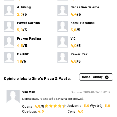
d_kilcog
Sebastian Dziama
2,3
/5
4,4
/5
Paweł Sarninn
Kamil Potomski
5,0
/5
5,0
/5
Prokop Paulina
ViC
4,5
/5
4,0
/5
Mark011
Paweł Rak
1,9
/5
4,8
/5
DODAJ OPINIĘ
Opinie o lokalu Gino's Pizza & Pasta:
Vim Mim
Dodano: 2019-01-24 18:32:14
Dobra pizza, reszta też ok. Można spróbować.
Jedzenie:
5,0
Wystrój:
5,0
Ocena:
4,5
/5
Obsługa:
4,0
Ceny:
4,0