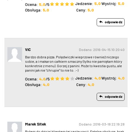
Jedzenie:
5,0
Wystrój:
5,0
Ocena:
5,0
/5
Obsługa:
5,0
Ceny:
5,0
odpowiedz
ViC
Dodano: 2016-04-15 10:20:40
Bardzo dobra pizza. Polędwiczki wieprzowe również niczego
sobie, a i makaron całkiem smaczny (tylko nie pamiętam który
konkretnie z menu). Gorzej z panini. Może to kwestia gustu, ale
panini jak nie "chrupie" to nie to. :-)
Jedzenie:
4,0
Wystrój:
4,0
Ocena:
4,0
/5
Obsługa:
4,0
Ceny:
4,0
odpowiedz
Marek Sitek
Dodano: 2016-03-18 22:19:28
Byłem do dzisiaj klientem tej restauracji. Fatalna obsługa, brak