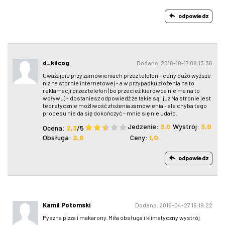
odpowiedz
d_kilcog
Dodano: 2016-10-17 08:13:36
Uważajcie przy zamówieniach przez telefon - ceny dużo wyższe
niż na stornie internetowej - a w przypadku złożenia na to
reklamacji przez telefon (bo przecież kierowca nie ma na to
wpływu) - dostaniesz odpowiedź że takie są i już Na stronie jest
teoretycznie możliwość złożenia zamówienia - ale chyba tego
procesu nie da się dokończyć - mnie się nie udało.
Jedzenie:
3,0
Wystrój:
3,0
Ocena:
2,3
/5
Obsługa:
2,0
Ceny:
1,0
odpowiedz
Kamil Potomski
Dodano: 2016-04-27 16:19:22
Pyszna pizza i makarony. Miła obsługa i klimatyczny wystrój