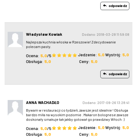
odpowiedz
Władysław Kowiak
Dodano: 2018-03-28 11:59:08
Najlepsza kuchnia włoska w Rzeszowie! Zdecydowanie
polecam pasty.
Jedzenie:
5,0
Wystrój:
5,0
Ocena:
5,0
/5
Obsługa:
5,0
Ceny:
5,0
odpowiedz
ANNA WACHADŁO
Dodano: 2017-09-26 13:28:41
Bywam w restauracji co tydzień, zawsze jest idealnie ! Obsługa
bardzo miła na wysokim poziomie . Makaron bolognese zawsze
doskonały smakuje tak jakby gotował go prawdziwy Włoch :)
Jedzenie:
5,0
Wystrój:
5,0
Ocena:
5,0
/5
Obsługa:
5,0
Ceny:
5,0