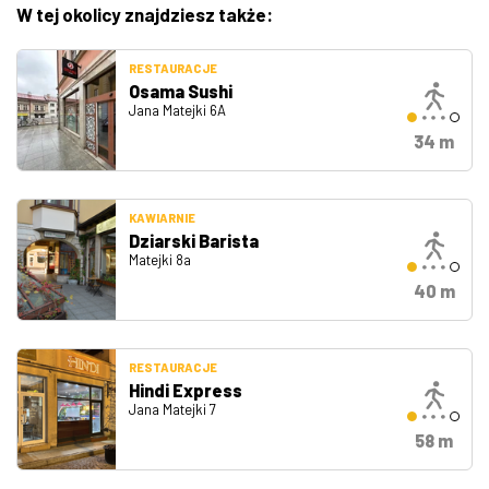
W tej okolicy znajdziesz także:
RESTAURACJE
Osama Sushi
Jana Matejki 6A
34 m
KAWIARNIE
Dziarski Barista
Matejki 8a
40 m
RESTAURACJE
Hindi Express
Jana Matejki 7
58 m