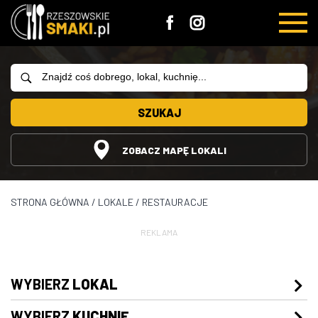
SZUKAJ
ZOBACZ MAPĘ LOKALI
STRONA GŁÓWNA
/
LOKALE
/
RESTAURACJE
REKLAMA
WYBIERZ
LOKAL
WYBIERZ
KUCHNIĘ
Restauracje