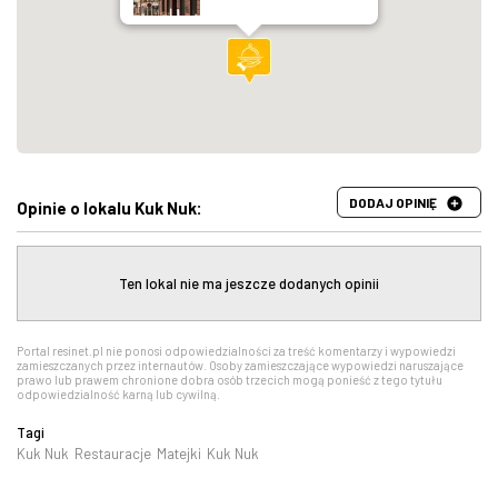
DODAJ OPINIĘ
Opinie o lokalu Kuk Nuk:
Ten lokal nie ma jeszcze dodanych opinii
Portal resinet.pl nie ponosi odpowiedzialności za treść komentarzy i wypowiedzi
zamieszczanych przez internautów. Osoby zamieszczające wypowiedzi naruszające
prawo lub prawem chronione dobra osób trzecich mogą ponieść z tego tytułu
odpowiedzialność karną lub cywilną.
Tagi
Kuk Nuk
Restauracje
Matejki
Kuk Nuk