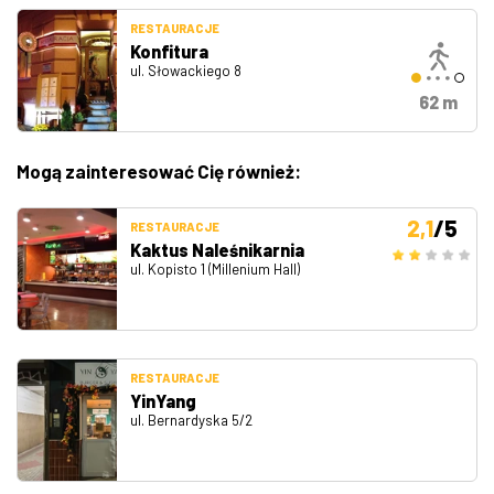
RESTAURACJE
Konfitura
ul. Słowackiego 8
62 m
Mogą zainteresować Cię również:
2,1
/5
RESTAURACJE
Kaktus Naleśnikarnia
ul. Kopisto 1 (Millenium Hall)
RESTAURACJE
YinYang
ul. Bernardyska 5/2