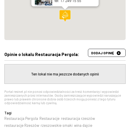
tel: 17 249 15 55
DODAJ OPINIĘ
Opinie o lokalu Restauracja Pergola:
Ten lokal nie ma jeszcze dodanych opinii
Portal resinet.pl nie ponosi odpowiedzialności za treść komentarzy i wypowiedzi
zamieszczanych przez internautów. Osoby zamieszczające wypowiedzi naruszające
prawo lub prawem chronione dobra osób trzecich mogą ponieść z tego tytułu
odpowiedzialność karną lub cywilną.
Tagi
Restauracja Pergola
Restauracje
restauracja rzeszów
restauracje Rzeszów
rzeszowskie smaki
wina dajcie