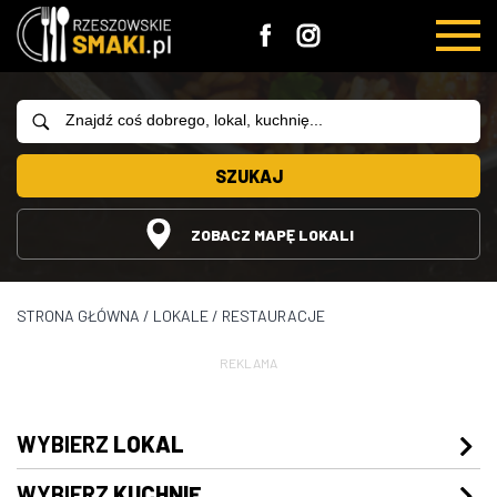
SZUKAJ
ZOBACZ MAPĘ LOKALI
STRONA GŁÓWNA
/
LOKALE
/
RESTAURACJE
REKLAMA
WYBIERZ
LOKAL
WYBIERZ
KUCHNIĘ
Restauracje