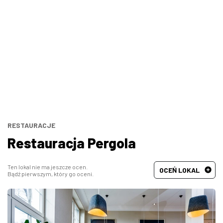
Bary, puby
Turecka
Wszystkie
Indyjska
Węgierska
Śródziemnomorska
Hiszpańska
RESTAURACJE
Restauracja Pergola
Francuska
Ten lokal nie ma jeszcze ocen.
OCEŃ LOKAL
Bądź pierwszym, który go oceni.