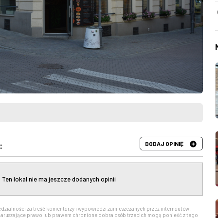
DODAJ OPINIĘ
:
Ten lokal nie ma jeszcze dodanych opinii
edzialności za treść komentarzy i wypowiedzi zamieszczanych przez internautów.
aruszające prawo lub prawem chronione dobra osób trzecich mogą ponieść z tego