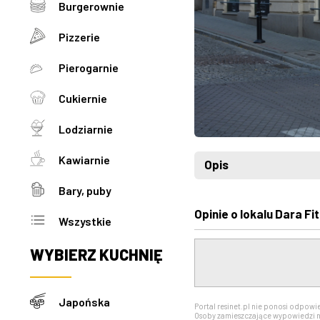
Burgerownie
Pizzerie
Pierogarnie
Cukiernie
Lodziarnie
Kawiarnie
Opis
Bary, puby
Opinie o lokalu Dara Fit
Wszystkie
WYBIERZ
KUCHNIĘ
Japońska
Portal resinet.pl nie ponosi odpowi
Osoby zamieszczające wypowiedzi n