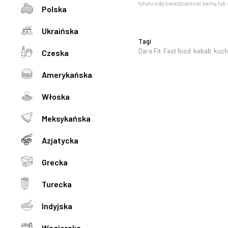
tytułu odpowiedzialność karną lub 
Polska
Ukraińska
Tagi
Dara Fit
Fast food
kebab
kuch
Czeska
Amerykańska
Włoska
Meksykańska
Azjatycka
Grecka
Turecka
Indyjska
Węgierska