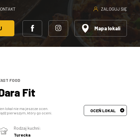
ZALOGUJ SIĘ
KONTAKT
J
Mapa lokali
FAST FOOD
Dara Fit
en lokal nie ma jeszcze ocen.
OCEŃ LOKAL
ądź pierwszym, który go oceni.
Rodzaj kuchni:
Turecka