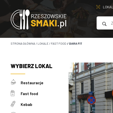
LOKA
STRONA GŁÓWNA
/
LOKALE
/
FAST FOOD
/
DARA FIT
WYBIERZ
LOKAL
Restauracje
Fast food
Kebab