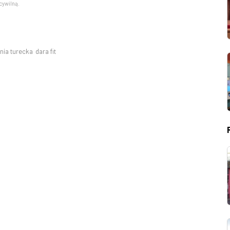
cywilną.
nia turecka
dara fit