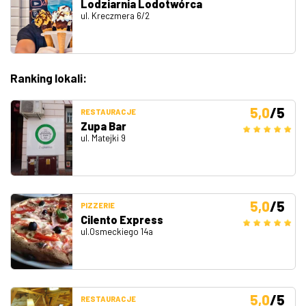
Lodziarnia Lodotwórca
ul. Kreczmera 6/2
Ranking lokali:
5,0
/5
RESTAURACJE
Zupa Bar
ul. Matejki 9
5,0
/5
PIZZERIE
Cilento Express
ul.Osmeckiego 14a
5,0
/5
RESTAURACJE