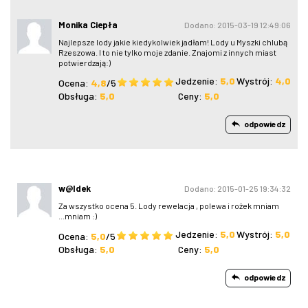
Monika Ciepła
Dodano: 2015-03-19 12:49:06
Najlepsze lody jakie kiedykolwiek jadłam! Lody u Myszki chlubą
Rzeszowa. I to nie tylko moje zdanie. Znajomi z innych miast
potwierdzają:)
Jedzenie:
5,0
Wystrój:
4,0
Ocena:
4,8
/5
Obsługa:
5,0
Ceny:
5,0
odpowiedz
w@ldek
Dodano: 2015-01-25 19:34:32
Za wszystko ocena 5. Lody rewelacja , polewa i rożek mniam
...mniam :)
Jedzenie:
5,0
Wystrój:
5,0
Ocena:
5,0
/5
Obsługa:
5,0
Ceny:
5,0
odpowiedz