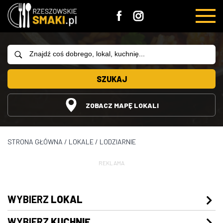
SZUKAJ
ZOBACZ MAPĘ LOKALI
STRONA GŁÓWNA
/
LOKALE
/
LODZIARNIE
REKLAMA
WYBIERZ
LOKAL
WYBIERZ
KUCHNIĘ
Restauracje