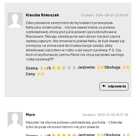
Klaudia Rokoszak
Dodano: 2014-09-24 21:08:47
Zdecydowanie sentyment do tej lodziarni przewyższa
faktyczny smak lodów... nie tyle nawet lodów co polewy
czekoladowej, która jest już w pewien sposób kultowa w
Rzeszowie. Patrząc obiektywnie sam deser nie jest czymś
nadzwyczajnym. Nie zmienia to jednak faktu, że kult okazał się
silniejszy i w słoneczne dni trzeba swoje odstać, żeby
delektować się lodem w rożku cukrowym z polewą. P.S. Czy
ktoś mi wytłumaczy czemu Panie nie chcą sprzedać samego
rożka z polewą???
Jedzenie:
2,5
Obsługa:
2,5
Ocena:
2,5
/5
Ceny:
2,5
odpowiedz
Muro
Dodano: 2013-12-05 19:17:26
Klasyka! i ta słynna polewa czekoladowa, pychota :-) Szkoda
tylko że poza okresem letnim nie jest otwarte.
Jedzenie:
5,0
Obsługa:
4,5
Ocena:
4,7
/5