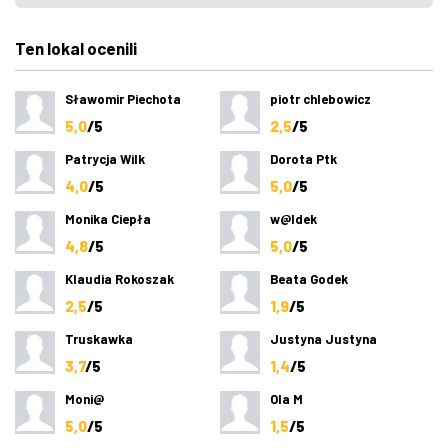
Ten lokal ocenili
Sławomir Piechota
piotr chlebowicz
5,0
/5
2,5
/5
Patrycja Wilk
Dorota Ptk
4,0
/5
5,0
/5
Monika Ciepła
w@ldek
4,8
/5
5,0
/5
Klaudia Rokoszak
Beata Godek
2,5
/5
1,9
/5
Truskawka
Justyna Justyna
3,7
/5
1,4
/5
Moni@
Ola M
5,0
/5
1,5
/5