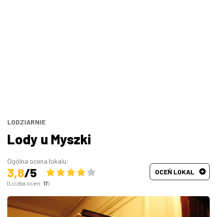
Bary, puby
Turecka
Wszystkie
Indyjska
Węgierska
Śródziemnomorska
Hiszpańska
LODZIARNIE
Lody u Myszki
Francuska
Ogólna ocena lokalu:
3,8
/5
OCEŃ LOKAL
(Liczba ocen:
17
)