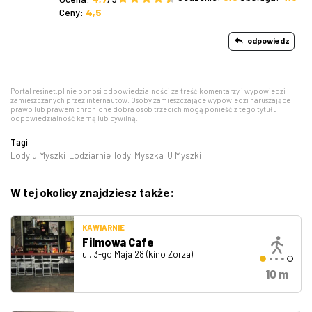
Ceny:
4,5
odpowiedz
Portal resinet.pl nie ponosi odpowiedzialności za treść komentarzy i wypowiedzi
zamieszczanych przez internautów. Osoby zamieszczające wypowiedzi naruszające
prawo lub prawem chronione dobra osób trzecich mogą ponieść z tego tytułu
odpowiedzialność karną lub cywilną.
Tagi
Lody u Myszki
Lodziarnie
lody
Myszka
U Myszki
W tej okolicy znajdziesz także:
KAWIARNIE
Filmowa Cafe
ul. 3-go Maja 28 (kino Zorza)
10 m