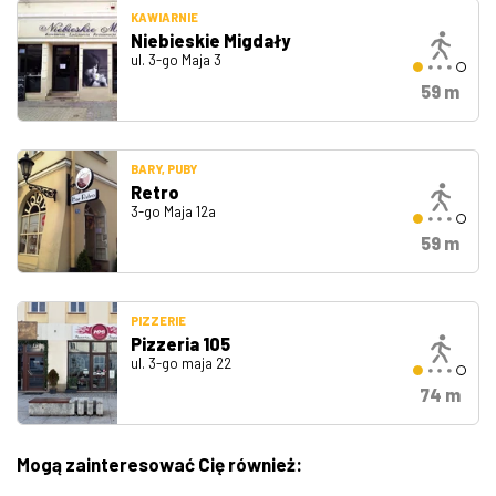
KAWIARNIE
Niebieskie Migdały
ul. 3-go Maja 3
59 m
BARY, PUBY
Retro
3-go Maja 12a
59 m
PIZZERIE
Pizzeria 105
ul. 3-go maja 22
74 m
Mogą zainteresować Cię również: