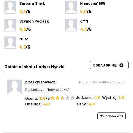
Barbara Smyk
klaudyna1985
3,3
/5
5,0
/5
Szymon Pociask
o***l
4,6
/5
4,3
/5
Muro
4,7
/5
DODAJ OPINIĘ
Opinie o lokalu Lody u Myszki:
piotr chlebowicz
Dodano: 2017-08-29 10:52:53
Dla lubiących "lody włoskie"
Jedzenie:
1,0
Wystrój:
1,0
Ocena:
2,5
/5
Obsługa:
4,0
Ceny:
4,0
odpowiedz