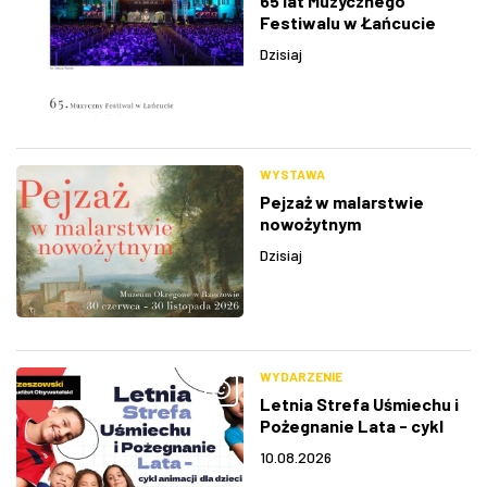
65 lat Muzycznego
Festiwalu w Łańcucie
Dzisiaj
WYSTAWA
Pejzaż w malarstwie
nowożytnym
Dzisiaj
WYDARZENIE
Letnia Strefa Uśmiechu i
Pożegnanie Lata - cykl
animacji dla dzieci
10.08.2026