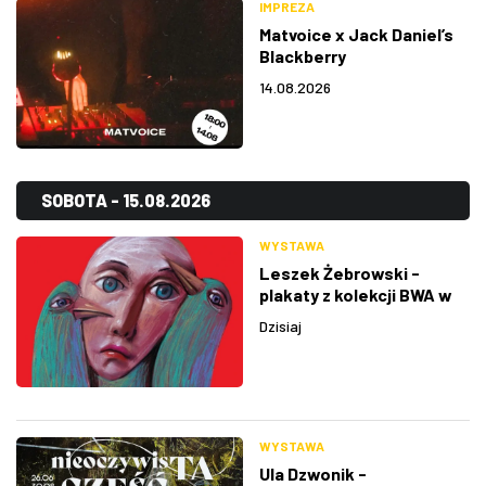
IMPREZA
Matvoice x Jack Daniel’s
Blackberry
14.08.2026
SOBOTA - 15.08.2026
WYSTAWA
Leszek Żebrowski -
plakaty z kolekcji BWA w
Rzeszowie
Dzisiaj
WYSTAWA
Ula Dzwonik -