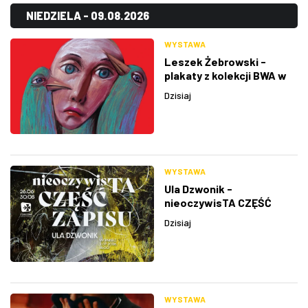
NIEDZIELA - 09.08.2026
WYSTAWA
Leszek Żebrowski -
plakaty z kolekcji BWA w
Rzeszowie
Dzisiaj
WYSTAWA
Ula Dzwonik -
nieoczywisTA CZĘŚĆ
ZAPISU
Dzisiaj
WYSTAWA