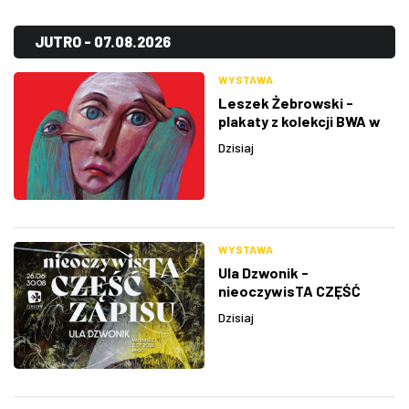
JUTRO - 07.08.2026
WYSTAWA
Leszek Żebrowski -
plakaty z kolekcji BWA w
Rzeszowie
Dzisiaj
WYSTAWA
Ula Dzwonik -
nieoczywisTA CZĘŚĆ
ZAPISU
Dzisiaj