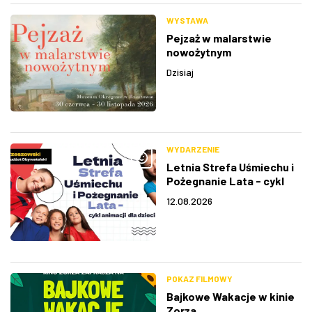
WYSTAWA
Pejzaż w malarstwie
nowożytnym
Dzisiaj
WYDARZENIE
Letnia Strefa Uśmiechu i
Pożegnanie Lata - cykl
animacji dla dzieci
12.08.2026
POKAZ FILMOWY
Bajkowe Wakacje w kinie
Zorza