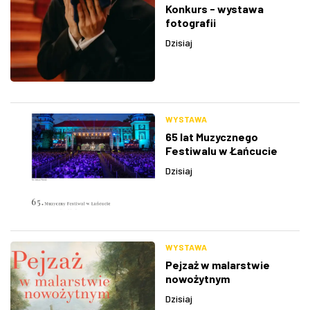
Konkurs - wystawa
fotografii
Dzisiaj
WYSTAWA
65 lat Muzycznego
Festiwalu w Łańcucie
Dzisiaj
WYSTAWA
Pejzaż w malarstwie
nowożytnym
Dzisiaj