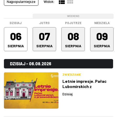
Najpopularniejsze
Widok:
Pokazy filmowe
(21)
ZDJĘCIA
Spektakle
(64)
WEEKEND
WEEKEND
WEEKEND
Spotkanie
(0)
W RZESZOWIE
DZISIAJ
JUTRO
POJUTRZE
NIEDZIELA
Stand-up
(15)
06
07
08
09
Warsztaty
(0)
SIERPNIA
SIERPNIA
SIERPNIA
SIERPNIA
Wystawa
(5)
Wszystkie kategorie
(194)
DZISIAJ - 06.08.2026
ZWIEDZANIE
Letnie impresje. Pałac
Lubomirskich z
przewodnikiem
Dzisiaj