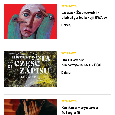
WYSTAWA
Leszek Żebrowski -
plakaty z kolekcji BWA w
Rzeszowie
Dzisiaj
WYSTAWA
Ula Dzwonik -
nieoczywisTA CZĘŚĆ
ZAPISU
Dzisiaj
WYSTAWA
Konkurs - wystawa
fotografii