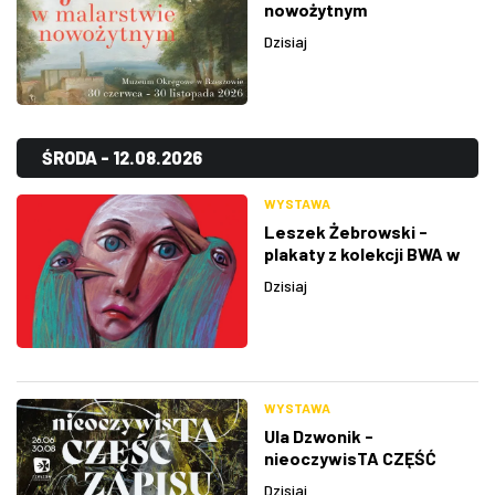
nowożytnym
Dzisiaj
ŚRODA - 12.08.2026
WYSTAWA
Leszek Żebrowski -
plakaty z kolekcji BWA w
Rzeszowie
Dzisiaj
WYSTAWA
Ula Dzwonik -
nieoczywisTA CZĘŚĆ
ZAPISU
Dzisiaj