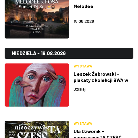
Melodee
15.08.2026
NIEDZIELA - 16.08.2026
WYSTAWA
Leszek Żebrowski -
plakaty z kolekcji BWA w
Rzeszowie
Dzisiaj
WYSTAWA
Ula Dzwonik -
nieoczywisTA CZĘŚĆ