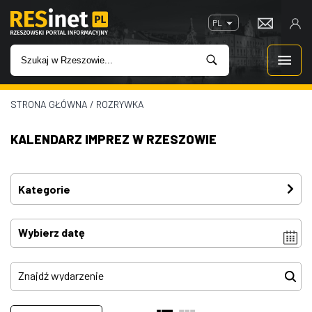
PL
STRONA GŁÓWNA
/
ROZRYWKA
WIADOMOŚCI
KALENDARZ IMPREZ W RZESZOWIE
INWESTYCJE
IMPREZY
Kategorie
Festiwal
(4)
ROZRYWKA
Imprezy
(4)
W KINACH
Kino plenerowe
(0)
Koncerty
(81)
GASTRONOMIA