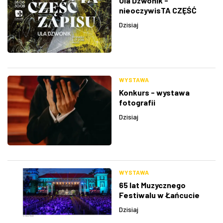
Ula Dzwonik -
nieoczywisTA CZĘŚĆ
ZAPISU
Dzisiaj
WYSTAWA
Konkurs - wystawa
fotografii
Dzisiaj
WYSTAWA
65 lat Muzycznego
Festiwalu w Łańcucie
Dzisiaj