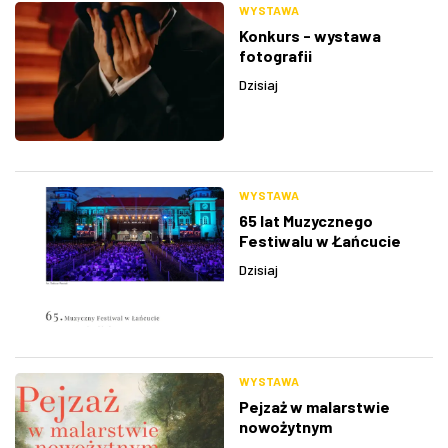
WYSTAWA
Konkurs - wystawa
fotografii
Dzisiaj
WYSTAWA
65 lat Muzycznego
Festiwalu w Łańcucie
Dzisiaj
WYSTAWA
Pejzaż w malarstwie
nowożytnym