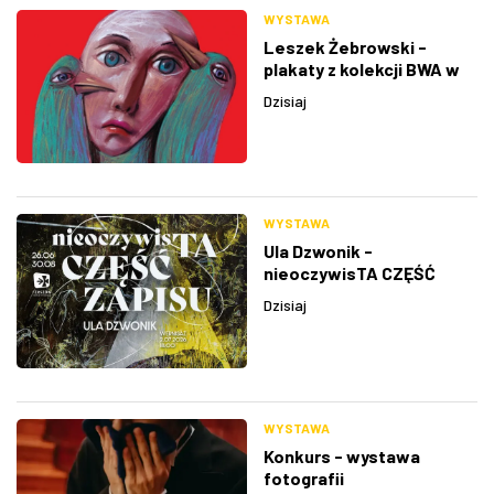
WYSTAWA
Leszek Żebrowski -
plakaty z kolekcji BWA w
Rzeszowie
Dzisiaj
WYSTAWA
Ula Dzwonik -
nieoczywisTA CZĘŚĆ
ZAPISU
Dzisiaj
WYSTAWA
Konkurs - wystawa
fotografii