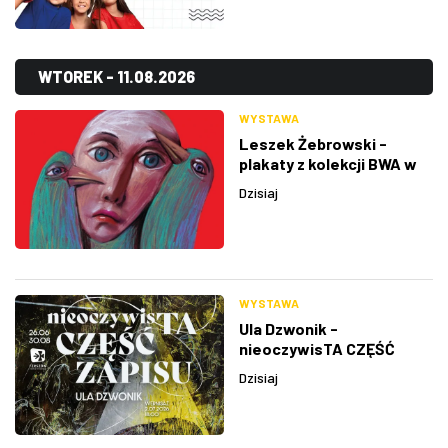
WTOREK - 11.08.2026
WYSTAWA
Leszek Żebrowski -
plakaty z kolekcji BWA w
Rzeszowie
Dzisiaj
WYSTAWA
Ula Dzwonik -
nieoczywisTA CZĘŚĆ
ZAPISU
Dzisiaj