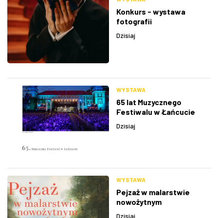
Konkurs - wystawa
fotografii
Dzisiaj
WYSTAWA
65 lat Muzycznego
Festiwalu w Łańcucie
Dzisiaj
WYSTAWA
Pejzaż w malarstwie
nowożytnym
Dzisiaj