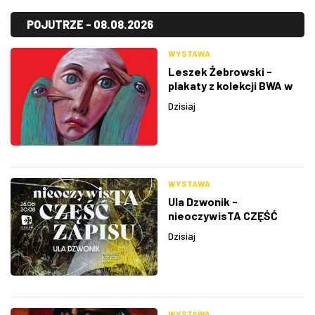
POJUTRZE - 08.08.2026
WYSTAWA
Leszek Żebrowski -
plakaty z kolekcji BWA w
Rzeszowie
Dzisiaj
WYSTAWA
Ula Dzwonik -
nieoczywisTA CZĘŚĆ
ZAPISU
Dzisiaj
WYSTAWA