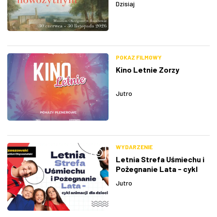
Dzisiaj
POKAZ FILMOWY
Kino Letnie Zorzy
Jutro
WYDARZENIE
Letnia Strefa Uśmiechu i
Pożegnanie Lata - cykl
animacji dla dzieci
Jutro