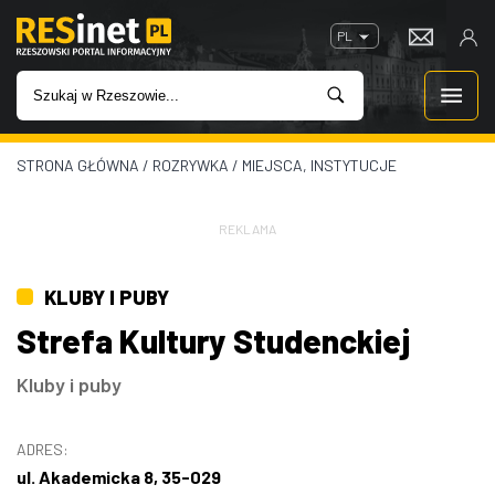
PL
STRONA GŁÓWNA
/
ROZRYWKA
/
MIEJSCA, INSTYTUCJE
WIADOMOŚCI
INWESTYCJE
REKLAMA
IMPREZY
KLUBY I PUBY
Strefa Kultury Studenckiej
ROZRYWKA
Kluby i puby
W KINACH
ADRES:
GASTRONOMIA
ul. Akademicka 8, 35-029