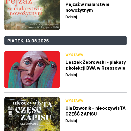
Pejzaż w malarstwie
nowożytnym
Dzisiaj
PIĄTEK, 14.08.2026
WYSTAWA
Leszek Żebrowski - plakaty
z kolekcji BWA w Rzeszowie
Dzisiaj
WYSTAWA
Ula Dzwonik - nieoczywisTA
CZĘŚĆ ZAPISU
Dzisiaj