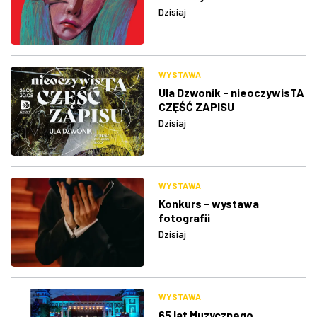
Dzisiaj
WYSTAWA
Ula Dzwonik - nieoczywisTA
CZĘŚĆ ZAPISU
Dzisiaj
WYSTAWA
Konkurs - wystawa
fotografii
Dzisiaj
WYSTAWA
65 lat Muzycznego