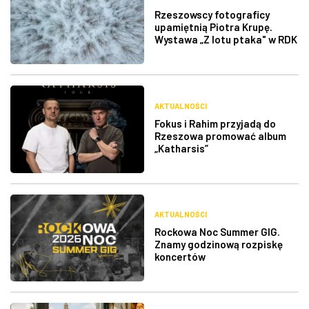
Rzeszowscy fotograficy
upamiętnią Piotra Krupę.
Wystawa „Z lotu ptaka" w RDK
AKTUALNOŚCI
Fokus i Rahim przyjadą do
Rzeszowa promować album
„Katharsis”
AKTUALNOŚCI
Rockowa Noc Summer GIG.
Znamy godzinową rozpiskę
koncertów