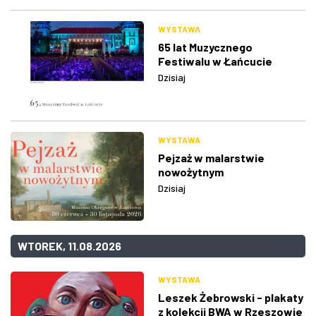
WYSTAWA
65 lat Muzycznego
Festiwalu w Łańcucie
Dzisiaj
WYSTAWA
Pejzaż w malarstwie
nowożytnym
Dzisiaj
WTOREK, 11.08.2026
WYSTAWA
Leszek Żebrowski - plakaty
z kolekcji BWA w Rzeszowie