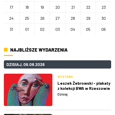
17
18
19
20
21
22
23
24
25
26
27
28
29
30
31
01
02
03
04
05
06
NAJBLIŻSZE WYDARZENIA
DZISIAJ, 06.08.2026
WYSTAWA
Leszek Żebrowski - plakaty
z kolekcji BWA w Rzeszowie
Dzisiaj