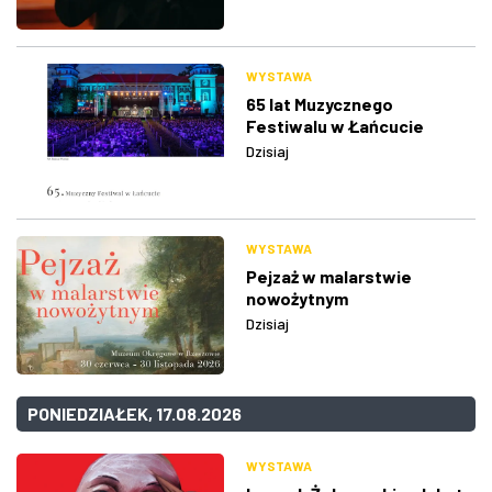
WYSTAWA
65 lat Muzycznego
Festiwalu w Łańcucie
Dzisiaj
WYSTAWA
Pejzaż w malarstwie
nowożytnym
Dzisiaj
PONIEDZIAŁEK, 17.08.2026
WYSTAWA