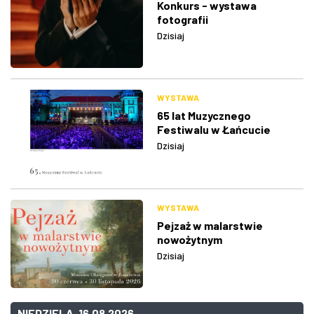
Konkurs - wystawa
fotografii
Dzisiaj
WYSTAWA
65 lat Muzycznego
Festiwalu w Łańcucie
Dzisiaj
WYSTAWA
Pejzaż w malarstwie
nowożytnym
Dzisiaj
NIEDZIELA, 16.08.2026