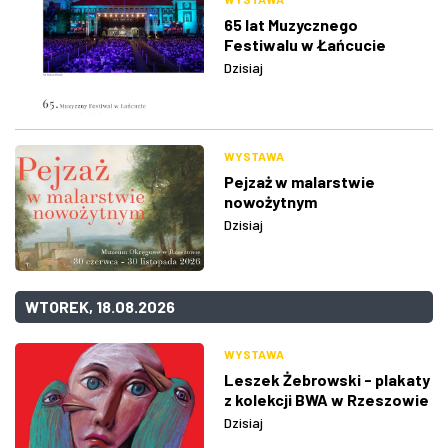
65 lat Muzycznego
Festiwalu w Łańcucie
Dzisiaj
WYSTAWA
Pejzaż w malarstwie
nowożytnym
Dzisiaj
WTOREK, 18.08.2026
WYSTAWA
Leszek Żebrowski - plakaty
z kolekcji BWA w Rzeszowie
Dzisiaj