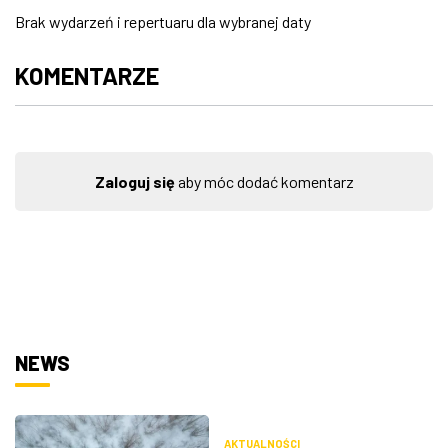
Brak wydarzeń i repertuaru dla wybranej daty
ZDJĘCIA
KOMENTARZE
W RZESZOWIE
Zaloguj się
aby móc dodać komentarz
NEWS
AKTUALNOŚCI