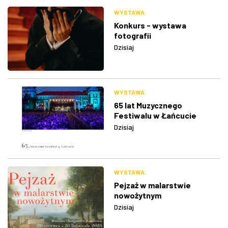
WYSTAWA
Konkurs - wystawa
fotografii
Dzisiaj
WYSTAWA
65 lat Muzycznego
Festiwalu w Łańcucie
Dzisiaj
WYSTAWA
Pejzaż w malarstwie
nowożytnym
Dzisiaj