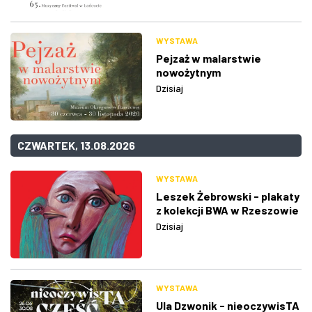
WYSTAWA
Pejzaż w malarstwie
nowożytnym
Dzisiaj
CZWARTEK, 13.08.2026
WYSTAWA
Leszek Żebrowski - plakaty
z kolekcji BWA w Rzeszowie
Dzisiaj
WYSTAWA
Ula Dzwonik - nieoczywisTA