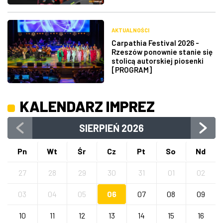
AKTUALNOŚCI
Carpathia Festival 2026 -
Rzeszów ponownie stanie się
stolicą autorskiej piosenki
[PROGRAM]
KALENDARZ IMPREZ
SIERPIEŃ
2026
Pn
Wt
Śr
Cz
Pt
So
Nd
27
28
29
30
31
01
02
03
04
05
06
07
08
09
10
11
12
13
14
15
16