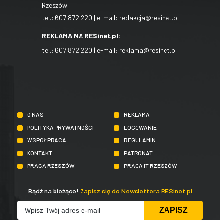
Rzeszów
tel.:
607 872 220
| e-mail:
redakcja@resinet.pl
REKLAMA NA RESinet.pl:
tel.:
607 872 220
| e-mail:
reklama@resinet.pl
O NAS
REKLAMA
POLITYKA PRYWATNOŚCI
LOGOWANIE
WSPÓŁPRACA
REGULAMIN
KONTAKT
PATRONAT
PRACA RZESZÓW
PRACA IT RZESZÓW
Bądź na bieżąco!
Zapisz się do Newslettera RESinet.pl