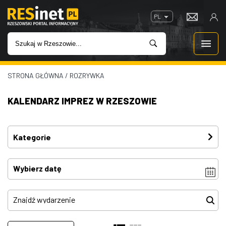
PL
STRONA GŁÓWNA
/
ROZRYWKA
WIADOMOŚCI
KALENDARZ IMPREZ W RZESZOWIE
INWESTYCJE
IMPREZY
Kategorie
Festiwal
(3)
ROZRYWKA
Imprezy
(4)
W KINACH
Kino plenerowe
(0)
Koncerty
(80)
GASTRONOMIA