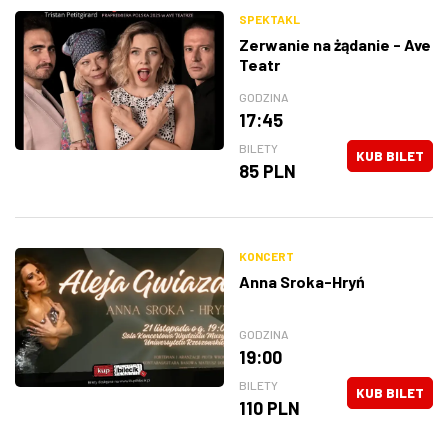
SPEKTAKL
Zerwanie na żądanie - Ave
Teatr
GODZINA
17:45
BILETY
KUB BILET
85 PLN
KONCERT
Anna Sroka-Hryń
GODZINA
19:00
BILETY
KUB BILET
110 PLN