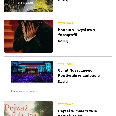
WYSTAWA
Konkurs - wystawa
fotografii
Dzisiaj
WYSTAWA
65 lat Muzycznego
Festiwalu w Łańcucie
Dzisiaj
WYSTAWA
Pejzaż w malarstwie
nowożytnym