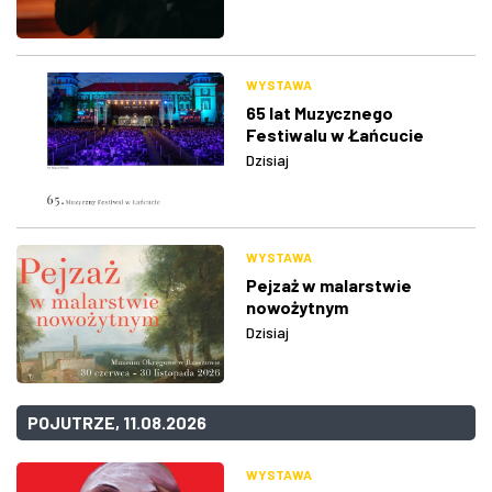
WYSTAWA
65 lat Muzycznego
Festiwalu w Łańcucie
Dzisiaj
WYSTAWA
Pejzaż w malarstwie
nowożytnym
Dzisiaj
POJUTRZE, 11.08.2026
WYSTAWA