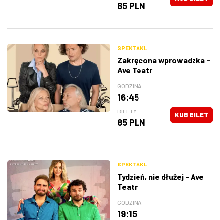
85 PLN
SPEKTAKL
Zakręcona wprowadzka -
Ave Teatr
GODZINA
16:45
BILETY
KUB BILET
85 PLN
SPEKTAKL
Tydzień, nie dłużej - Ave
Teatr
GODZINA
19:15