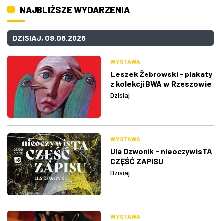
NAJBLIŻSZE WYDARZENIA
DZISIAJ, 09.08.2026
WYSTAWA
Leszek Żebrowski - plakaty
z kolekcji BWA w Rzeszowie
Dzisiaj
WYSTAWA
Ula Dzwonik - nieoczywisTA
CZĘŚĆ ZAPISU
Dzisiaj
WYSTAWA