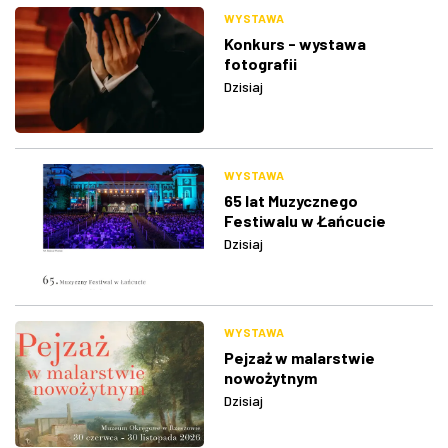
WYSTAWA
Konkurs - wystawa
fotografii
Dzisiaj
WYSTAWA
65 lat Muzycznego
Festiwalu w Łańcucie
Dzisiaj
WYSTAWA
Pejzaż w malarstwie
nowożytnym
Dzisiaj