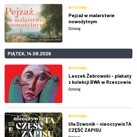
WYSTAWA
Pejzaż w malarstwie
nowożytnym
Dzisiaj
PIĄTEK, 14.08.2026
WYSTAWA
Leszek Żebrowski - plakaty
z kolekcji BWA w Rzeszowie
Dzisiaj
WYSTAWA
Ula Dzwonik - nieoczywisTA
CZĘŚĆ ZAPISU
Dzisiaj