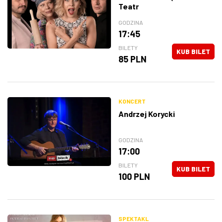
Teatr
GODZINA
17:45
BILETY
KUB BILET
85 PLN
KONCERT
Andrzej Korycki
GODZINA
17:00
BILETY
KUB BILET
100 PLN
SPEKTAKL