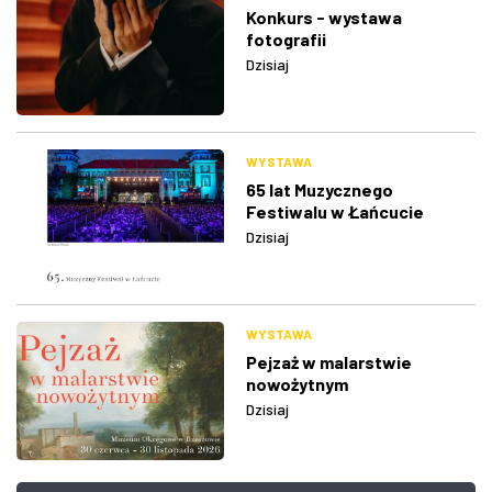
Konkurs - wystawa
fotografii
Dzisiaj
WYSTAWA
65 lat Muzycznego
Festiwalu w Łańcucie
Dzisiaj
WYSTAWA
Pejzaż w malarstwie
nowożytnym
Dzisiaj