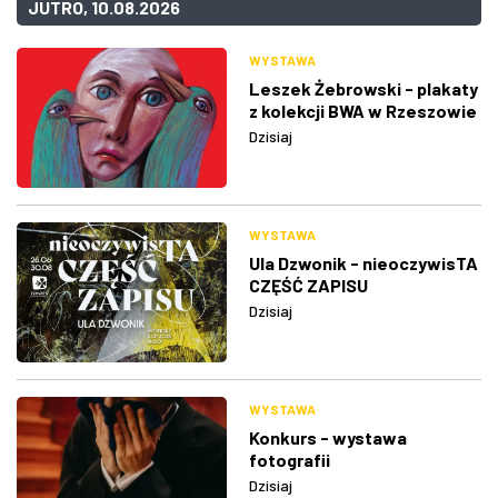
JUTRO, 10.08.2026
WYSTAWA
Leszek Żebrowski - plakaty
z kolekcji BWA w Rzeszowie
Dzisiaj
WYSTAWA
Ula Dzwonik - nieoczywisTA
CZĘŚĆ ZAPISU
Dzisiaj
WYSTAWA
Konkurs - wystawa
fotografii
Dzisiaj