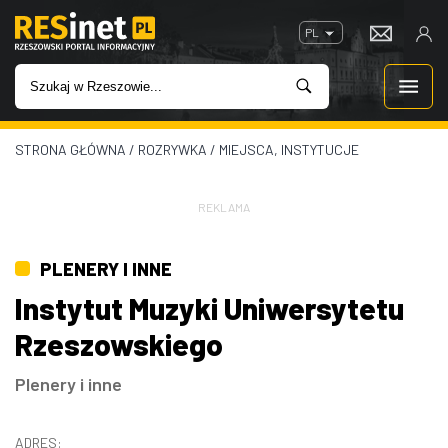
PL
STRONA GŁÓWNA
/
ROZRYWKA
/
MIEJSCA, INSTYTUCJE
WIADOMOŚCI
INWESTYCJE
REKLAMA
IMPREZY
PLENERY I INNE
Instytut Muzyki Uniwersytetu
ROZRYWKA
Rzeszowskiego
W KINACH
Plenery i inne
GASTRONOMIA
ADRES: