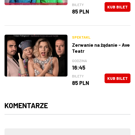
BILETY
KUB BILET
85 PLN
SPEKTAKL
Zerwanie na żądanie - Ave
Teatr
GODZINA
16:45
BILETY
KUB BILET
85 PLN
KOMENTARZE