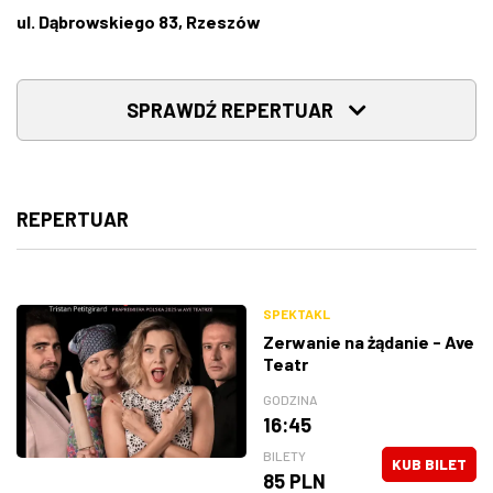
ul. Dąbrowskiego 83, Rzeszów
ZDJĘCIA
W RZESZOWIE
SPRAWDŹ REPERTUAR
REPERTUAR
SPEKTAKL
Zerwanie na żądanie - Ave
Teatr
GODZINA
16:45
BILETY
KUB BILET
85 PLN