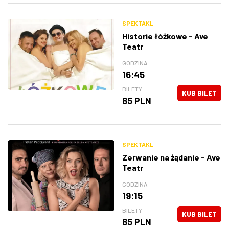
SPEKTAKL
Historie łóżkowe - Ave
Teatr
GODZINA
16:45
BILETY
KUB BILET
85 PLN
SPEKTAKL
Zerwanie na żądanie - Ave
Teatr
GODZINA
19:15
BILETY
KUB BILET
85 PLN