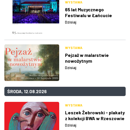
WYSTAWA
65 lat Muzycznego
Festiwalu w Łańcucie
Dzisiaj
WYSTAWA
Pejzaż w malarstwie
nowożytnym
Dzisiaj
ŚRODA, 12.08.2026
WYSTAWA
Leszek Żebrowski - plakaty
z kolekcji BWA w Rzeszowie
Dzisiaj