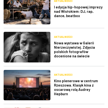
AKTUALNOŚCI
I edycja hip-hopowej imprezy
nad Wisłokiem: DJ, rap,
dance, beatbox
AKTUALNOŚCI
Nowa wystawa w Galerii
Nierzeczywistej. Zdjęcia
polskich fotografów
docenione na świecie
AKTUALNOŚCI
Kino plenerowe w centrum
Rzeszowa. Klasyk kina z
oscarową rolą Audrey
Hepburn