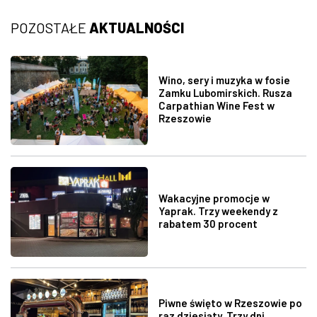
POZOSTAŁE
AKTUALNOŚCI
Wino, sery i muzyka w fosie
Zamku Lubomirskich. Rusza
Carpathian Wine Fest w
Rzeszowie
Wakacyjne promocje w
Yaprak. Trzy weekendy z
rabatem 30 procent
Piwne święto w Rzeszowie po
raz dziesiąty. Trzy dni,