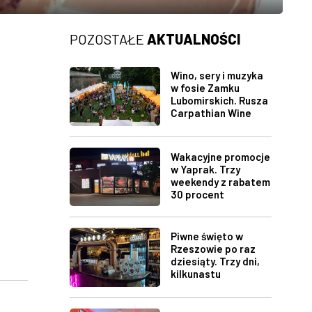
POZOSTAŁE
AKTUALNOŚCI
Wino, sery i muzyka
w fosie Zamku
Lubomirskich. Rusza
Carpathian Wine
Fest w Rzeszowie
Wakacyjne promocje
w Yaprak. Trzy
weekendy z rabatem
30 procent
Piwne święto w
Rzeszowie po raz
dziesiąty. Trzy dni,
kilkunastu
wystawców i muzyka
na żywo