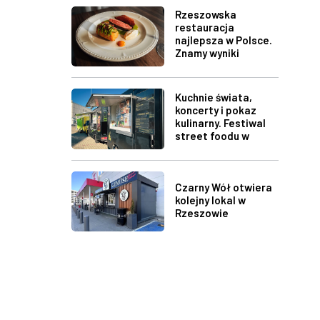
Rzeszowska
restauracja
najlepsza w Polsce.
Znamy wyniki
plebiscytu
Restaurant Week
Kuchnie świata,
koncerty i pokaz
kulinarny. Festiwal
street foodu w
Rzeszowie
Czarny Wół otwiera
kolejny lokal w
Rzeszowie