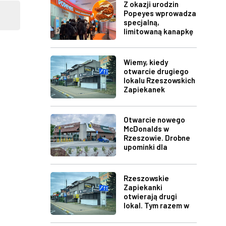
Z okazji urodzin
Popeyes wprowadza
specjalną,
limitowaną kanapkę
Wiemy, kiedy
otwarcie drugiego
lokalu Rzeszowskich
Zapiekanek
Otwarcie nowego
McDonalds w
Rzeszowie. Drobne
upominki dla
pierwszych gości
Rzeszowskie
Zapiekanki
otwierają drugi
lokal. Tym razem w
rejonie Millenium
Hall