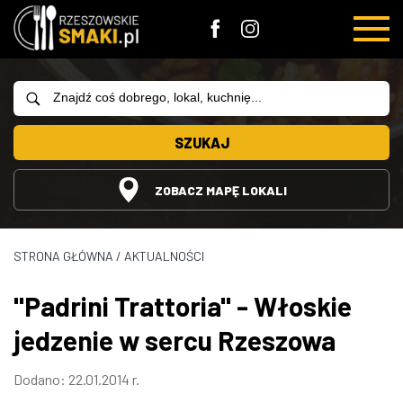
SZUKAJ
ZOBACZ MAPĘ LOKALI
STRONA GŁÓWNA
/
AKTUALNOŚCI
"Padrini Trattoria" - Włoskie
jedzenie w sercu Rzeszowa
Dodano: 22.01.2014 r.