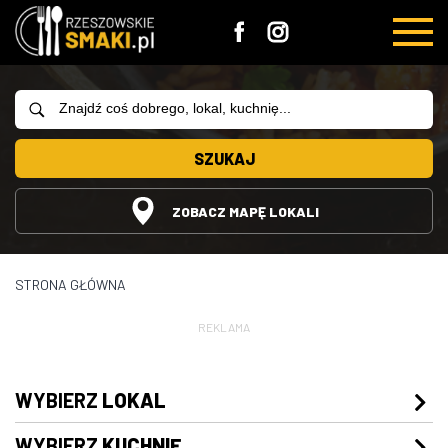
SZUKAJ
ZOBACZ MAPĘ LOKALI
STRONA GŁÓWNA
REKLAMA
WYBIERZ
LOKAL
WYBIERZ
KUCHNIĘ
Restauracje