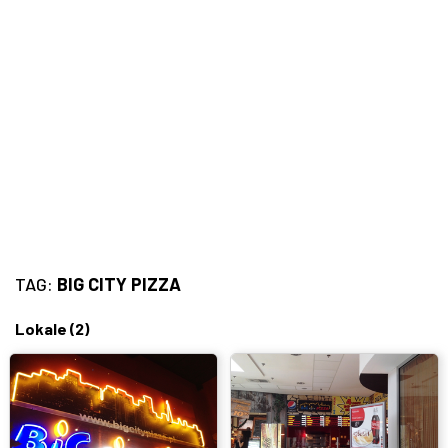
Bary, puby
Turecka
Wszystkie
Indyjska
Węgierska
Śródziemnomorska
Hiszpańska
TAG:
BIG CITY PIZZA
Francuska
Lokale
(2)