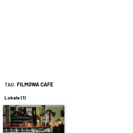
Bary, puby
Turecka
Wszystkie
Indyjska
Węgierska
Śródziemnomorska
Hiszpańska
TAG:
FILMOWA CAFE
Francuska
Lokale
(1)