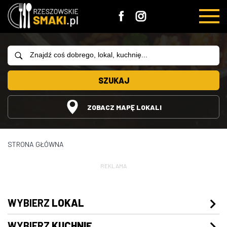
SZUKAJ
ZOBACZ MAPĘ LOKALI
STRONA GŁÓWNA
REKLAMA
WYBIERZ
LOKAL
WYBIERZ
KUCHNIĘ
Restauracje