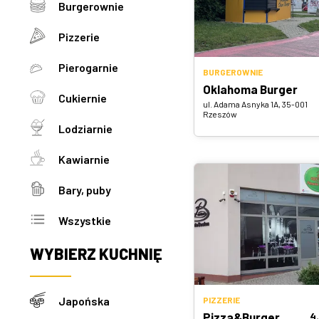
Burgerownie
Pizzerie
Pierogarnie
BURGEROWNIE
Oklahoma Burger
Cukiernie
ul. Adama Asnyka 1A, 35-001
Rzeszów
Lodziarnie
Kawiarnie
Bary, puby
Wszystkie
WYBIERZ
KUCHNIĘ
Japońska
PIZZERIE
Pizza&Burger
4