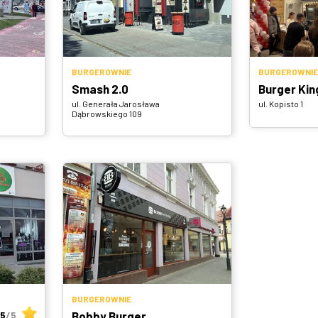
BURGEROWNIE
BURGEROWNIE
Smash 2.0
Burger Kin
ul. Generała Jarosława
ul. Kopisto 1
Dąbrowskiego 109
BURGEROWNIE
.5
/5
Bobby Burger