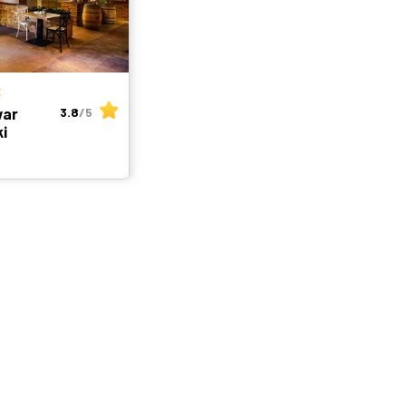
E
war
3.8
/5
i