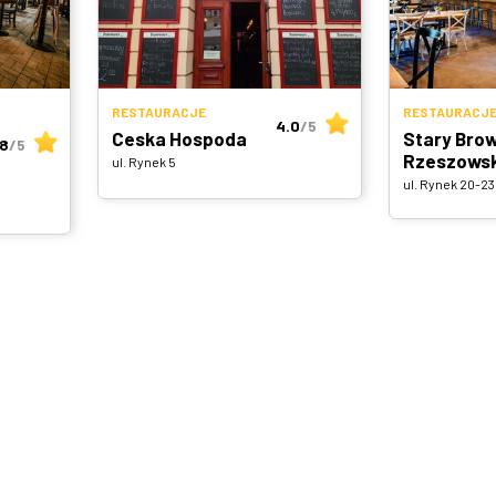
RESTAURACJE
RESTAURACJ
4.0
/5
Ceska Hospoda
Stary Bro
.8
/5
Rzeszowsk
ul. Rynek 5
ul. Rynek 20-23