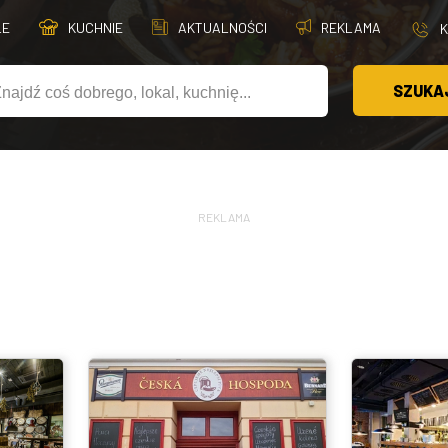
LE
KUCHNIE
AKTUALNOŚCI
REKLAMA
SZUKA
REKLAMA