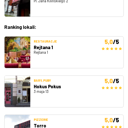
Pl. Jana Kilińskiego 2
Ranking lokali:
5,0
/5
RESTAURACJE
Rejtana 1
Rejtana 1
5,0
/5
BARY, PUBY
Hokus Pokus
3 maja 13
5,0
/5
PIZZERIE
Torro