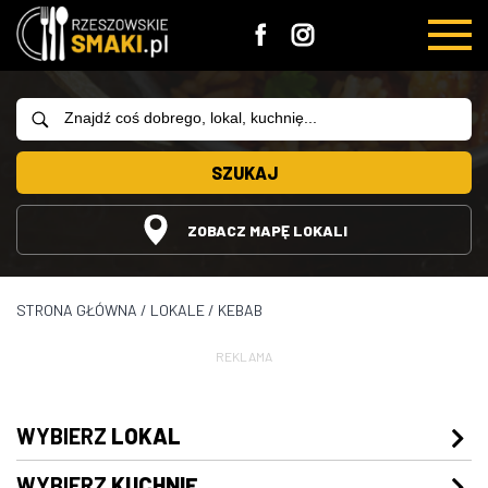
SZUKAJ
ZOBACZ MAPĘ LOKALI
STRONA GŁÓWNA
/
LOKALE
/
KEBAB
REKLAMA
WYBIERZ
LOKAL
WYBIERZ
KUCHNIĘ
Restauracje