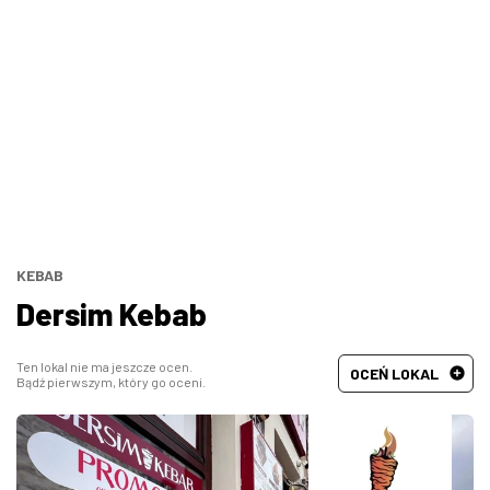
Bary, puby
Turecka
Wszystkie
Indyjska
Węgierska
Śródziemnomorska
Hiszpańska
KEBAB
Dersim Kebab
Francuska
Ten lokal nie ma jeszcze ocen.
OCEŃ LOKAL
Bądź pierwszym, który go oceni.