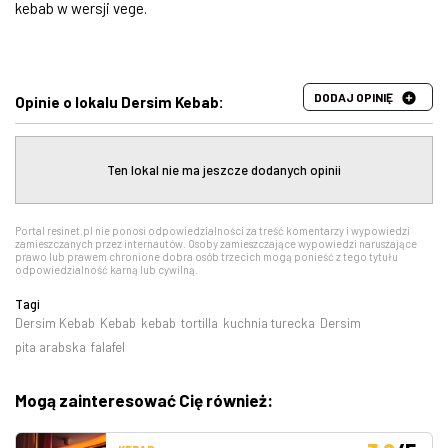
kebab w wersji vege.
DODAJ OPINIĘ
Opinie o lokalu Dersim Kebab:
Ten lokal nie ma jeszcze dodanych opinii
Portal resinet.pl nie ponosi odpowiedzialności za treść komentarzy i wypowiedzi
zamieszczanych przez internautów. Osoby zamieszczające wypowiedzi naruszające
prawo lub prawem chronione dobra osób trzecich mogą ponieść z tego tytułu
odpowiedzialność karną lub cywilną.
Tagi
Dersim Kebab
Kebab
kebab
tortilla
kuchnia turecka
Dersim
pita arabska
falafel
Mogą zainteresować Cię również: