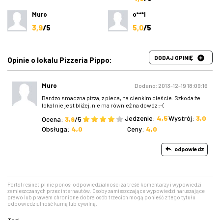
Muro
o***l
3,9
/5
5,0
/5
DODAJ OPINIĘ
Opinie o lokalu Pizzeria Pippo:
Muro
Dodano: 2013-12-19 18:09:16
Bardzo smaczna pizza, z pieca, na cienkim cieście. Szkoda że
lokal nie jest bliżej, nie ma również na dowóz :-(
Jedzenie:
4,5
Wystrój:
3,0
Ocena:
3,9
/5
Obsługa:
4,0
Ceny:
4,0
odpowiedz
Portal resinet.pl nie ponosi odpowiedzialności za treść komentarzy i wypowiedzi
zamieszczanych przez internautów. Osoby zamieszczające wypowiedzi naruszające
prawo lub prawem chronione dobra osób trzecich mogą ponieść z tego tytułu
odpowiedzialność karną lub cywilną.