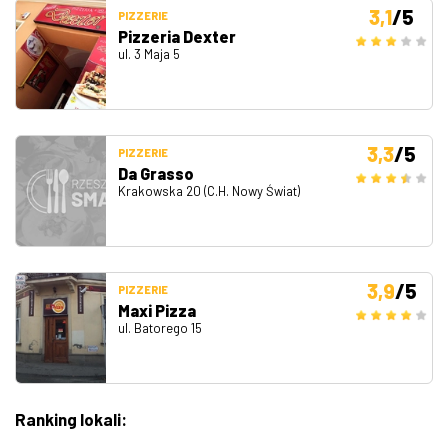
3,1
/5
PIZZERIE
Pizzeria Dexter
ul. 3 Maja 5
3,3
/5
PIZZERIE
Da Grasso
Krakowska 20 (C.H. Nowy Świat)
3,9
/5
PIZZERIE
Maxi Pizza
ul. Batorego 15
Ranking lokali: