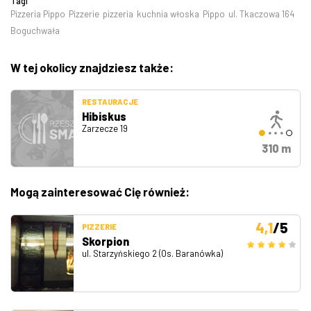
Tagi
Pizzeria Pippo
Pizzerie
pizzeria
kuchnia włoska
Pippo
ul. Tkaczowa 164
Boguchwała
W tej okolicy znajdziesz także:
RESTAURACJE
Hibiskus
Zarzecze 19
310 m
Mogą zainteresować Cię również:
4,1
/5
PIZZERIE
Skorpion
ul. Starzyńskiego 2 (Os. Baranówka)