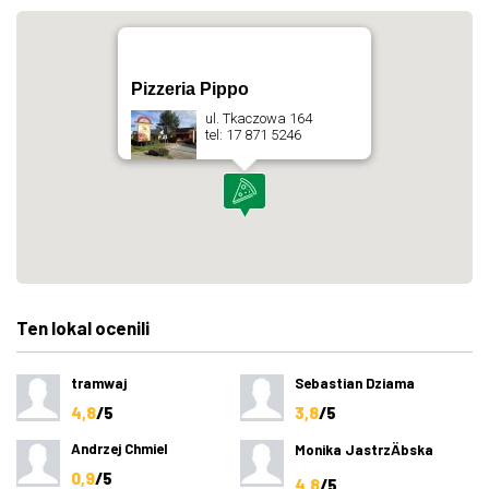
Pizzeria Pippo
ul. Tkaczowa 164
tel: 17 871 5246
Ten lokal ocenili
tramwaj
Sebastian Dziama
4,8
/5
3,8
/5
Andrzej Chmiel
Monika JastrzÄbska
0,9
/5
4,8
/5