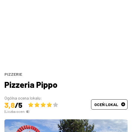
Bary, puby
Turecka
Wszystkie
Indyjska
Węgierska
Śródziemnomorska
Hiszpańska
PIZZERIE
Pizzeria Pippo
Francuska
Ogólna ocena lokalu:
3,8
/5
OCEŃ LOKAL
(Liczba ocen:
6
)