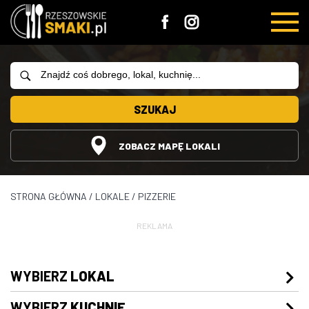
SZUKAJ
ZOBACZ MAPĘ LOKALI
STRONA GŁÓWNA
/
LOKALE
/
PIZZERIE
REKLAMA
WYBIERZ
LOKAL
WYBIERZ
KUCHNIĘ
Restauracje