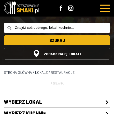
SZUKAJ
ZOBACZ MAPĘ LOKALI
STRONA GŁÓWNA
/
LOKALE
/
RESTAURACJE
REKLAMA
WYBIERZ
LOKAL
WYBIERZ
KUCHNIĘ
Restauracje