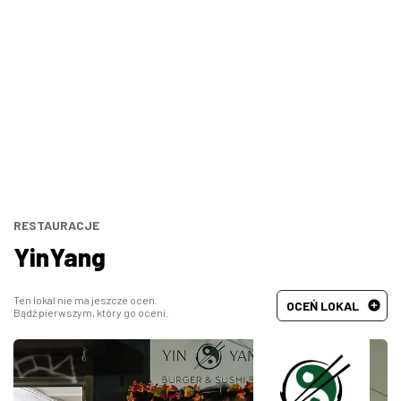
Bary, puby
Turecka
Wszystkie
Indyjska
Węgierska
Śródziemnomorska
Hiszpańska
RESTAURACJE
YinYang
Francuska
Ten lokal nie ma jeszcze ocen.
OCEŃ LOKAL
Bądź pierwszym, który go oceni.