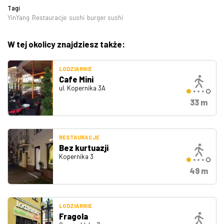
Tagi
YinYang
Restauracje
sushi
burger sushi
W tej okolicy znajdziesz także:
LODZIARNIE
Cafe Mini
ul. Kopernika 3A
33 m
RESTAURACJE
Bez kurtuazji
Kopernika 3
49 m
LODZIARNIE
Fragola