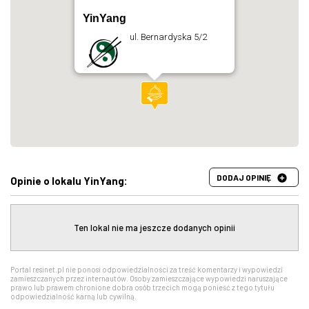
YinYang
ul. Bernardyska 5/2
DODAJ OPINIĘ
Opinie o lokalu YinYang:
Ten lokal nie ma jeszcze dodanych opinii
Portal resinet.pl nie ponosi odpowiedzialności za treść komentarzy i wypowiedzi
zamieszczanych przez internautów. Osoby zamieszczające wypowiedzi naruszające
prawo lub prawem chronione dobra osób trzecich mogą ponieść z tego tytułu
odpowiedzialność karną lub cywilną.