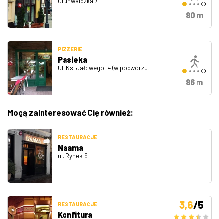
Grunwaldzka 7
80 m
PIZZERIE
Pasieka
Ul. Ks. Jałowego 14 (w podwórzu
86 m
Mogą zainteresować Cię również:
RESTAURACJE
Naama
ul. Rynek 9
3,6
/5
RESTAURACJE
Konfitura