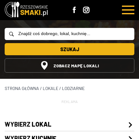
SZUKAJ
ZOBACZ MAPĘ LOKALI
STRONA GŁÓWNA
/
LOKALE
/
LODZIARNIE
REKLAMA
WYBIERZ
LOKAL
WYBIERZ
KUCHNIĘ
Restauracje