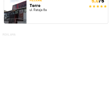
5,0
/5
PIZZERIE
Torro
ul. Rataja 8a
REKLAMA