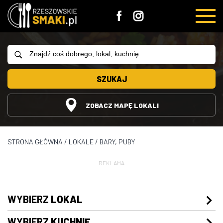
SZUKAJ
ZOBACZ MAPĘ LOKALI
STRONA GŁÓWNA
/
LOKALE
/
BARY, PUBY
REKLAMA
WYBIERZ
LOKAL
WYBIERZ
KUCHNIĘ
Restauracje