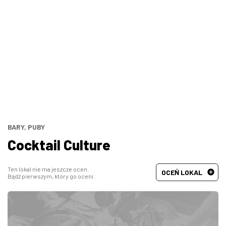
Bary, puby
Turecka
Wszystkie
Indyjska
Węgierska
Śródziemnomorska
Hiszpańska
BARY, PUBY
Cocktail Culture
Francuska
Ten lokal nie ma jeszcze ocen.
OCEŃ LOKAL
Bądź pierwszym, który go oceni.