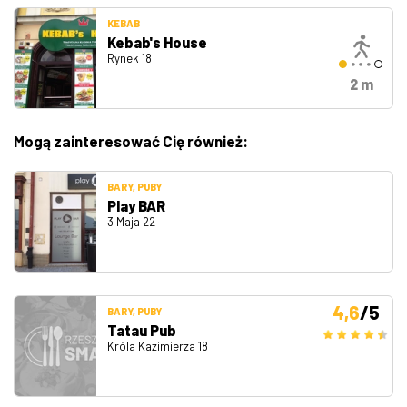
KEBAB
Kebab's House
Rynek 18
2 m
Mogą zainteresować Cię również:
BARY, PUBY
Play BAR
3 Maja 22
4,6
/5
BARY, PUBY
Tatau Pub
Króla Kazimierza 18