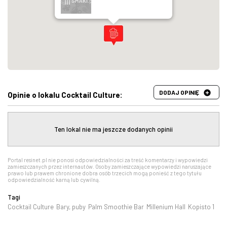
DODAJ OPINIĘ
Opinie o lokalu Cocktail Culture:
Ten lokal nie ma jeszcze dodanych opinii
Portal resinet.pl nie ponosi odpowiedzialności za treść komentarzy i wypowiedzi
zamieszczanych przez internautów. Osoby zamieszczające wypowiedzi naruszające
prawo lub prawem chronione dobra osób trzecich mogą ponieść z tego tytułu
odpowiedzialność karną lub cywilną.
Tagi
Cocktail Culture
Bary, puby
Palm Smoothie Bar
Millenium Hall
Kopisto 1