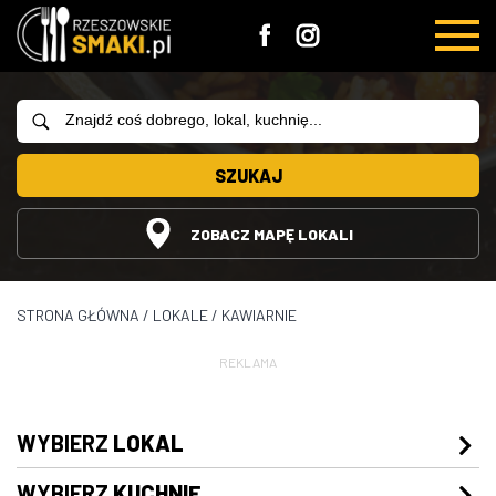
SZUKAJ
ZOBACZ MAPĘ LOKALI
STRONA GŁÓWNA
/
LOKALE
/
KAWIARNIE
REKLAMA
WYBIERZ
LOKAL
WYBIERZ
KUCHNIĘ
Restauracje