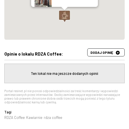
DODAJ OPINIĘ
Opinie o lokalu RDZA Coffee:
Ten lokal nie ma jeszcze dodanych opinii
Portal resinet.pl nie ponosi odpowiedzialności za treść komentarzy i wypowiedzi
zamieszczanych przez internautów. Osoby zamieszczające wypowiedzi naruszające
prawo lub prawem chronione dobra osób trzecich mogą ponieść z tego tytułu
odpowiedzialność karną lub cywilną.
Tagi
RDZA Coffee
Kawiarnie
rdza coffee