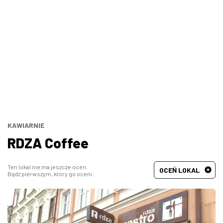
Bary, puby
Turecka
Wszystkie
Indyjska
Węgierska
Śródziemnomorska
Hiszpańska
KAWIARNIE
RDZA Coffee
Francuska
Ten lokal nie ma jeszcze ocen.
OCEŃ LOKAL
Bądź pierwszym, który go oceni.