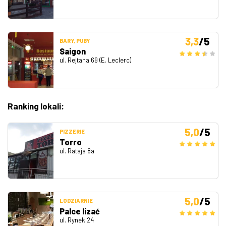
3,3
/5
BARY, PUBY
Saigon
ul. Rejtana 69 (E. Leclerc)
Ranking lokali:
5,0
/5
PIZZERIE
Torro
ul. Rataja 8a
5,0
/5
LODZIARNIE
Palce lizać
ul. Rynek 24