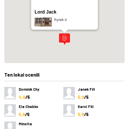
Lord Jack
Rynek 4
Ten lokal ocenili
Dominik Chy
Janek Fill
4,0
/5
5,0
/5
Ela Chabko
Karol Fill
5,0
/5
5,0
/5
Minolta