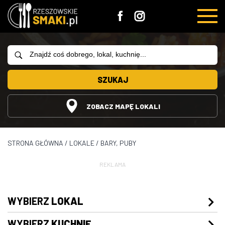
SZUKAJ
ZOBACZ MAPĘ LOKALI
STRONA GŁÓWNA
/
LOKALE
/
BARY, PUBY
REKLAMA
WYBIERZ
LOKAL
WYBIERZ
KUCHNIĘ
Restauracje