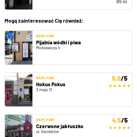
85 m
Mogą zainteresować Cię również:
BARY, PUBY
Pijalnia wódki i piwa
Mickiewicza 4
5,0
/5
BARY, PUBY
Hokus Pokus
3 maja 13
4,5
/5
BARY, PUBY
Czerwone jabłuszko
ul. Geodetów