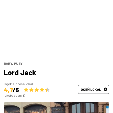
Bary, puby
Turecka
Wszystkie
Indyjska
Węgierska
Śródziemnomorska
Hiszpańska
BARY, PUBY
Lord Jack
Francuska
Ogólna ocena lokalu:
4,7
/5
OCEŃ LOKAL
(Liczba ocen:
5
)