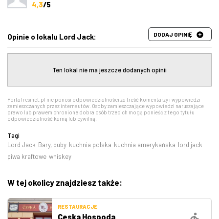
4,3
/5
DODAJ OPINIĘ
Opinie o lokalu Lord Jack:
Ten lokal nie ma jeszcze dodanych opinii
Portal resinet.pl nie ponosi odpowiedzialności za treść komentarzy i wypowiedzi
zamieszczanych przez internautów. Osoby zamieszczające wypowiedzi naruszające
prawo lub prawem chronione dobra osób trzecich mogą ponieść z tego tytułu
odpowiedzialność karną lub cywilną.
Tagi
Lord Jack
Bary, puby
kuchnia polska
kuchnia amerykańska
lord jack
piwa kraftowe
whiskey
W tej okolicy znajdziesz także:
RESTAURACJE
Ceska Hospoda