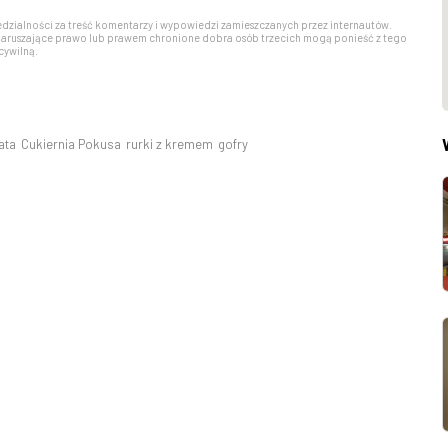
edzialności za treść komentarzy i wypowiedzi zamieszczanych przez internautów.
aruszające prawo lub prawem chronione dobra osób trzecich mogą ponieść z tego
cywilną.
ata
Cukiernia Pokusa
rurki z kremem
gofry