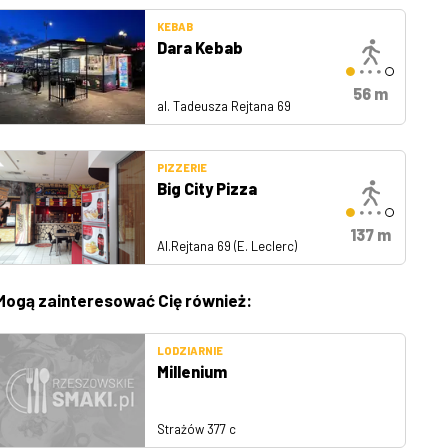
KEBAB
Dara Kebab
56 m
al. Tadeusza Rejtana 69
PIZZERIE
Big City Pizza
137 m
Al.Rejtana 69 (E. Leclerc)
Mogą zainteresować Cię również:
LODZIARNIE
Millenium
Strażów 377 c