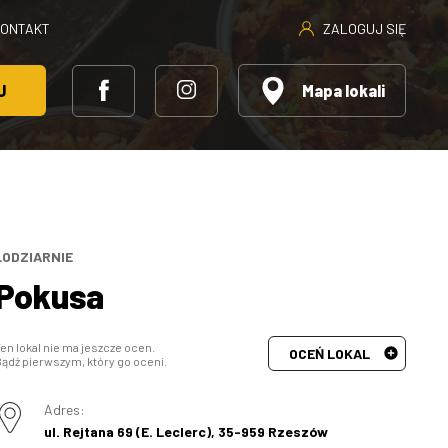
ZALOGUJ SIĘ
KONTAKT
J
Mapa lokali
LODZIARNIE
Pokusa
en lokal nie ma jeszcze ocen.
OCEŃ LOKAL
ądź pierwszym, który go oceni.
Adres:
ul. Rejtana 69 (E. Leclerc), 35-959 Rzeszów