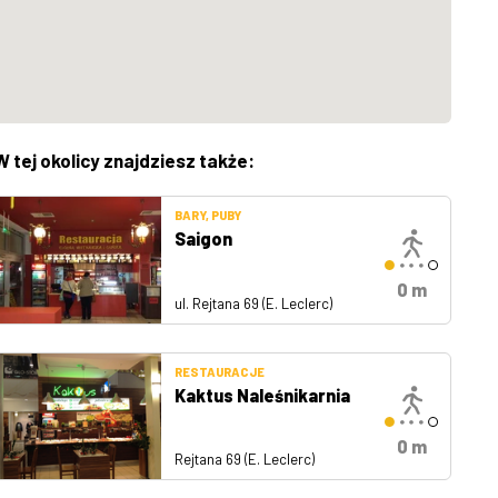
W tej okolicy znajdziesz także:
BARY, PUBY
Saigon
0 m
ul. Rejtana 69 (E. Leclerc)
RESTAURACJE
Kaktus Naleśnikarnia
0 m
Rejtana 69 (E. Leclerc)