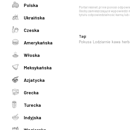
Polska
Portal resinet.pl nie ponosi odpowi
Osoby zamieszczające wypowiedzi n
tytułu odpowiedzialność karną lub 
Ukraińska
Czeska
Tagi
Pokusa
Lodziarnie
kawa
herb
Amerykańska
Włoska
Meksykańska
Azjatycka
Grecka
Turecka
Indyjska
Węgierska