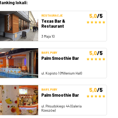
Ranking lokali:
5,0
/5
RESTAURACJE
Texas Bar &
Restaurant
3 Maja 10
5,0
/5
BARY, PUBY
Palm Smoothie Bar
ul. Kopisto 1 (Millenium Hall)
5,0
/5
BARY, PUBY
Palm Smoothie Bar
ul. Piłsudskiego 44 (Galeria
Rzeszów)