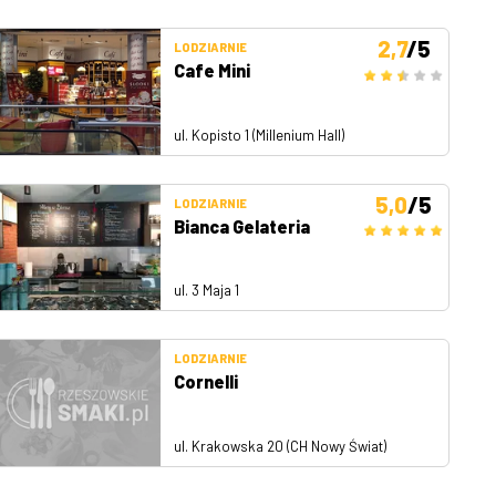
2,7
/5
LODZIARNIE
Cafe Mini
ul. Kopisto 1 (Millenium Hall)
5,0
/5
LODZIARNIE
Bianca Gelateria
ul. 3 Maja 1
LODZIARNIE
Cornelli
ul. Krakowska 20 (CH Nowy Świat)