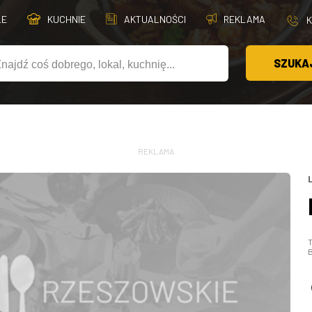
LE
KUCHNIE
AKTUALNOŚCI
REKLAMA
SZUKA
REKLAMA
T
B