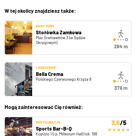
W tej okolicy znajdziesz także:
BARY, PUBY
Stołówka Zamkowa
Plac Śreniawitów 3 (w Sądzie
Okręgowym)
284 m
LODZIARNIE
Bella Crema
Polskiego Czerwonego Krzyża 8
378 m
Mogą zainteresować Cię również:
3,6
/5
RESTAURACJE
Sports Bar-B-Q
Kopisto 1 (I p. Millenium Hall) lok. 198