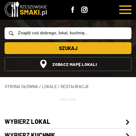
SZUKAJ
ZOBACZ MAPĘ LOKALI
STRONA GŁÓWNA
/
LOKALE
/
RESTAURACJE
REKLAMA
WYBIERZ
LOKAL
WYBIERZ
KUCHNIĘ
Restauracje