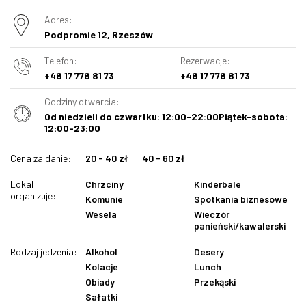
Adres:
Podpromie 12, Rzeszów
Telefon:
Rezerwacje:
+48 17 778 81 73
+48 17 778 81 73
Godziny otwarcia:
Od niedzieli do czwartku: 12:00-22:00Piątek-sobota:
12:00-23:00
Cena za danie:
20 - 40 zł
40 - 60 zł
Lokal
Chrzciny
Kinderbale
organizuje:
Komunie
Spotkania biznesowe
Wesela
Wieczór
panieński/kawalerski
Rodzaj jedzenia:
Alkohol
Desery
Kolacje
Lunch
Obiady
Przekąski
Sałatki