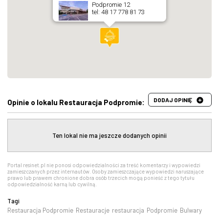
Podpromie 12
tel: 48 17 778 81 73
DODAJ OPINIĘ
Opinie o lokalu Restauracja Podpromie:
Ten lokal nie ma jeszcze dodanych opinii
Portal resinet.pl nie ponosi odpowiedzialności za treść komentarzy i wypowiedzi
zamieszczanych przez internautów. Osoby zamieszczające wypowiedzi naruszające
prawo lub prawem chronione dobra osób trzecich mogą ponieść z tego tytułu
odpowiedzialność karną lub cywilną.
Tagi
Restauracja Podpromie
Restauracje
restauracja
Podpromie
Bulwary