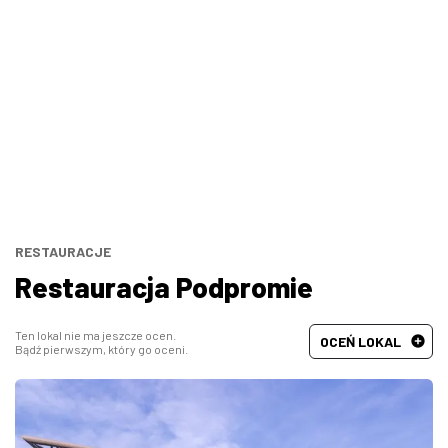
Bary, puby
Turecka
Wszystkie
Indyjska
Węgierska
Śródziemnomorska
Hiszpańska
RESTAURACJE
Restauracja Podpromie
Francuska
Ten lokal nie ma jeszcze ocen.
OCEŃ LOKAL
Bądź pierwszym, który go oceni.