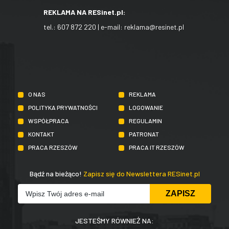
REKLAMA NA RESinet.pl:
tel.:
607 872 220
| e-mail:
reklama@resinet.pl
O NAS
REKLAMA
POLITYKA PRYWATNOŚCI
LOGOWANIE
WSPÓŁPRACA
REGULAMIN
KONTAKT
PATRONAT
PRACA RZESZÓW
PRACA IT RZESZÓW
Bądź na bieżąco!
Zapisz się do Newslettera RESinet.pl
JESTEŚMY RÓWNIEŻ NA: