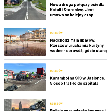
Nowa droga połączy osiedla
Kotuli i Staroniwę. Jest
umowa na kolejny etap
inwestycji
RZESZÓW
Nadchodzi fala upałów.
Rzeszów uruchamia kurtyny
wodne - sprawdź, gdzie staną
RZESZÓW
Karambol na S19 w Jasionce.
5 osób trafiło do szpitala
RZESZÓW
Policja sprawdzała kopcące i