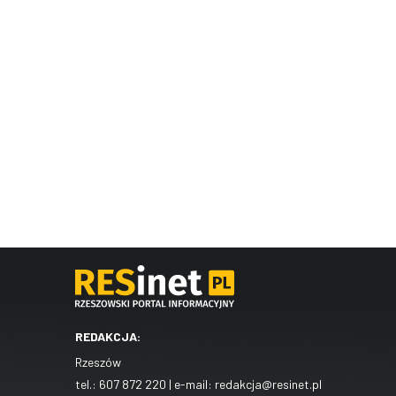
REDAKCJA:
Rzeszów
tel.:
607 872 220
| e-mail:
redakcja@resinet.pl