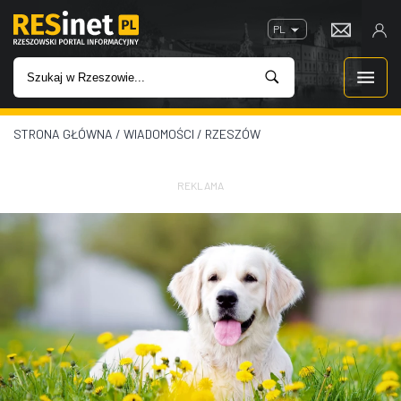
PL
STRONA GŁÓWNA
/
WIADOMOŚCI
/
RZESZÓW
WIADOMOŚCI
INWESTYCJE
REKLAMA
IMPREZY
ROZRYWKA
W KINACH
GASTRONOMIA