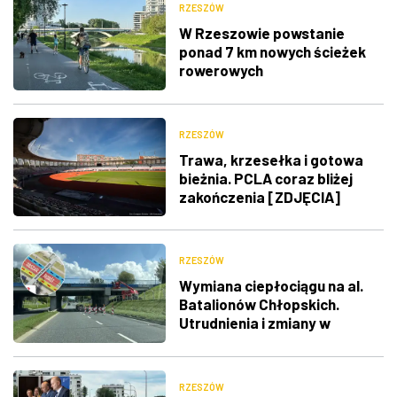
RZESZÓW
W Rzeszowie powstanie
ponad 7 km nowych ścieżek
rowerowych
RZESZÓW
Trawa, krzesełka i gotowa
bieżnia. PCLA coraz bliżej
zakończenia [ZDJĘCIA]
RZESZÓW
Wymiana ciepłociągu na al.
Batalionów Chłopskich.
Utrudnienia i zmiany w
organizacji w ruchu
RZESZÓW