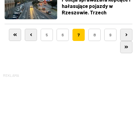
hałasujące pojazdy w
Rzeszowie. Trzech
kierowców straciło dowody
5
6
7
8
9
REKLAMA