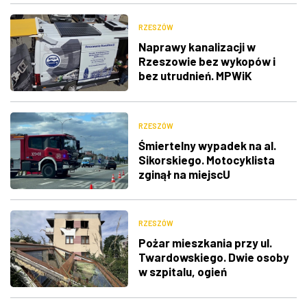
RZESZÓW
Naprawy kanalizacji w
Rzeszowie bez wykopów i
bez utrudnień. MPWiK
postawiło na nowoczesny
sprzęt
RZESZÓW
Śmiertelny wypadek na al.
Sikorskiego. Motocyklista
zginął na miejscU
RZESZÓW
Pożar mieszkania przy ul.
Twardowskiego. Dwie osoby
w szpitalu, ogień
prawdopodobnie od hulajnogi