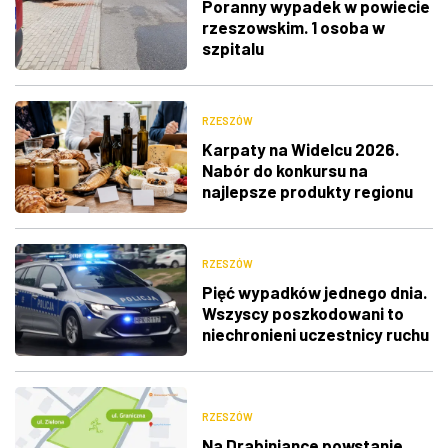
Poranny wypadek w powiecie
rzeszowskim. 1 osoba w
szpitalu
RZESZÓW
Karpaty na Widelcu 2026.
Nabór do konkursu na
najlepsze produkty regionu
RZESZÓW
Pięć wypadków jednego dnia.
Wszyscy poszkodowani to
niechronieni uczestnicy ruchu
RZESZÓW
Na Drabiniance powstanie