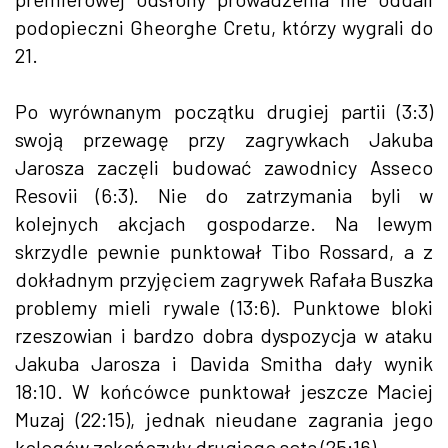
podopieczni Gheorghe Cretu, którzy wygrali do
21.
Po wyrównanym początku drugiej partii (3:3)
swoją przewagę przy zagrywkach Jakuba
Jarosza zaczęli budować zawodnicy Asseco
Resovii (6:3). Nie do zatrzymania byli w
kolejnych akcjach gospodarze. Na lewym
skrzydle pewnie punktował Tibo Rossard, a z
dokładnym przyjęciem zagrywek Rafała Buszka
problemy mieli rywale (13:6). Punktowe bloki
rzeszowian i bardzo dobra dyspozycja w ataku
Jakuba Jarosza i Davida Smitha dały wynik
18:10. W końcówce punktował jeszcze Maciej
Muzaj (22:15), jednak nieudane zagrania jego
kolegów zakończyły drugiego seta (25:16).