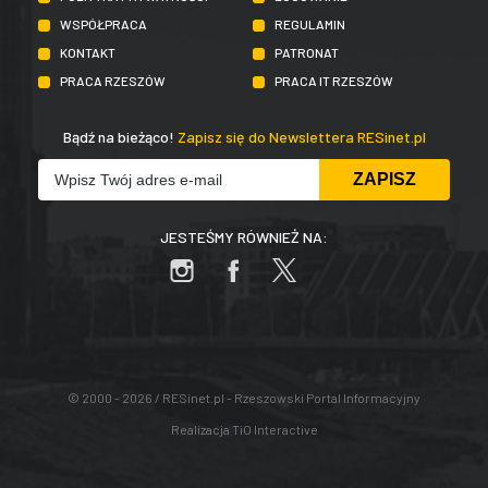
WSPÓŁPRACA
REGULAMIN
KONTAKT
PATRONAT
PRACA RZESZÓW
PRACA IT RZESZÓW
Bądź na bieżąco!
Zapisz się do Newslettera RESinet.pl
JESTEŚMY RÓWNIEŻ NA:
© 2000 - 2026 / RESinet.pl - Rzeszowski Portal Informacyjny
Realizacja
TiO Interactive