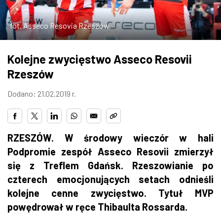
ZDJĘCIA
fot. Asseco Resovia Rzeszów
W RZESZOWIE
Kolejne zwycięstwo Asseco Resovii
Rzeszów
Dodano: 21.02.2019 r.
RZESZÓW. W środowy wieczór w hali
Podpromie zespół Asseco Resovii zmierzył
się z Treflem Gdańsk. Rzeszowianie po
czterech emocjonujących setach odnieśli
kolejne cenne zwycięstwo. Tytuł MVP
powędrował w ręce Thibaulta Rossarda.