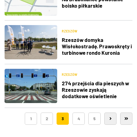
boisko piłkarskie
RZESZÓW
Rzeszów domyka
Wisłokostradę. Prawoskręty i
turbinowe rondo Kuronia
RZESZÓW
274 przejścia dla pieszych w
Rzeszowie zyskają
dodatkowe oświetlenie
1
2
3
4
5