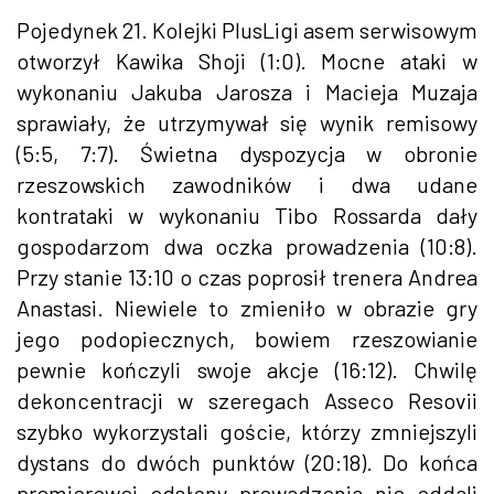
Pojedynek 21. Kolejki PlusLigi asem serwisowym
otworzył Kawika Shoji (1:0). Mocne ataki w
wykonaniu Jakuba Jarosza i Macieja Muzaja
sprawiały, że utrzymywał się wynik remisowy
(5:5, 7:7). Świetna dyspozycja w obronie
rzeszowskich zawodników i dwa udane
kontrataki w wykonaniu Tibo Rossarda dały
gospodarzom dwa oczka prowadzenia (10:8).
Przy stanie 13:10 o czas poprosił trenera Andrea
Anastasi. Niewiele to zmieniło w obrazie gry
jego podopiecznych, bowiem rzeszowianie
pewnie kończyli swoje akcje (16:12). Chwilę
dekoncentracji w szeregach Asseco Resovii
szybko wykorzystali goście, którzy zmniejszyli
dystans do dwóch punktów (20:18). Do końca
premierowej odsłony prowadzenia nie oddali