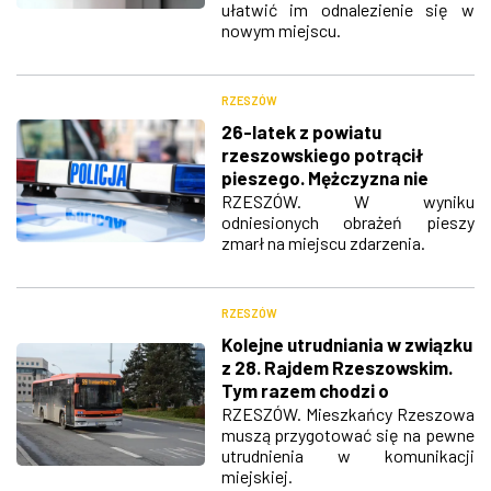
ułatwić im odnalezienie się w
nowym miejscu.
RZESZÓW
26-latek z powiatu
rzeszowskiego potrącił
pieszego. Mężczyzna nie
przeżył
RZESZÓW. W wyniku
odniesionych obrażeń pieszy
zmarł na miejscu zdarzenia.
RZESZÓW
Kolejne utrudniania w związku
z 28. Rajdem Rzeszowskim.
Tym razem chodzi o
komunikacje miejską
RZESZÓW. Mieszkańcy Rzeszowa
muszą przygotować się na pewne
utrudnienia w komunikacji
miejskiej.