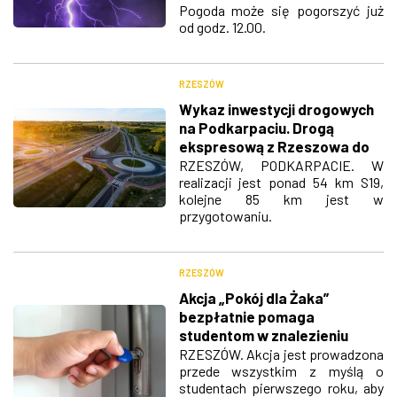
Pogoda może się pogorszyć już
od godz. 12.00.
RZESZÓW
Wykaz inwestycji drogowych
na Podkarpaciu. Drogą
ekspresową z Rzeszowa do
Lublina pojedziemy w 2022 r.
RZESZÓW, PODKARPACIE. W
realizacji jest ponad 54 km S19,
kolejne 85 km jest w
przygotowaniu.
RZESZÓW
Akcja „Pokój dla Żaka”
bezpłatnie pomaga
studentom w znalezieniu
mieszkania
RZESZÓW. Akcja jest prowadzona
przede wszystkim z myślą o
studentach pierwszego roku, aby