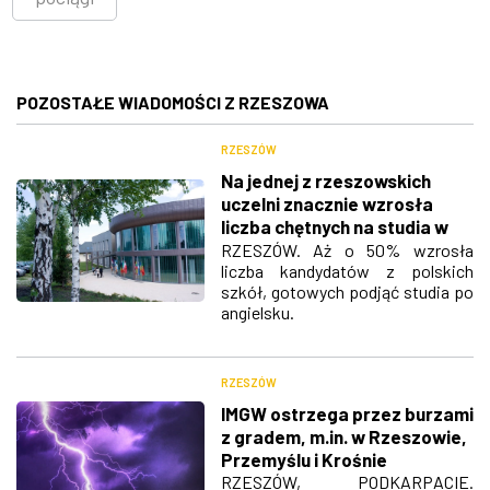
POZOSTAŁE WIADOMOŚCI Z RZESZOWA
RZESZÓW
Na jednej z rzeszowskich
uczelni znacznie wzrosła
liczba chętnych na studia w
języku angielskim
RZESZÓW. Aż o 50% wzrosła
liczba kandydatów z polskich
szkół, gotowych podjąć studia po
angielsku.
RZESZÓW
IMGW ostrzega przez burzami
z gradem, m.in. w Rzeszowie,
Przemyślu i Krośnie
RZESZÓW, PODKARPACIE.