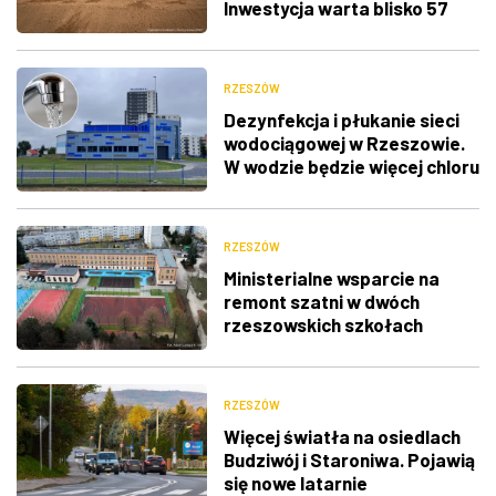
Inwestycja warta blisko 57
mln zł
RZESZÓW
Dezynfekcja i płukanie sieci
wodociągowej w Rzeszowie.
W wodzie będzie więcej chloru
RZESZÓW
Ministerialne wsparcie na
remont szatni w dwóch
rzeszowskich szkołach
RZESZÓW
Więcej światła na osiedlach
Budziwój i Staroniwa. Pojawią
się nowe latarnie