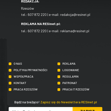
REDAKCJA:
Rzeszów
tel.:
607 872 220
| e-mail:
redakcja@resinet.pl
REKLAMA NA RESinet.pl:
tel.:
607 872 220
| e-mail:
reklama@resinet.pl
O NAS
REKLAMA
POLITYKA PRYWATNOŚCI
LOGOWANIE
WSPÓŁPRACA
REGULAMIN
KONTAKT
PATRONAT
PRACA RZESZÓW
PRACA IT RZESZÓW
Bądź na bieżąco!
Zapisz się do Newslettera RESinet.pl