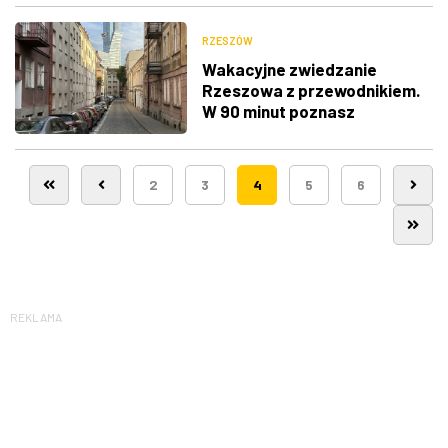
RZESZÓW
Wakacyjne zwiedzanie
Rzeszowa z przewodnikiem.
W 90 minut poznasz
najciekawsze zakątki
Śródmieścia
2
3
4
5
6
REKLAMA