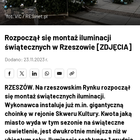
ZDJĘCIA
fot. ViC / RESinet.pl
W RZESZOWIE
Rozpoczął się montaż iluminacji
świątecznych w Rzeszowie [ZDJĘCIA]
Dodano: 23.11.2023 r.
RZESZÓW. Na rzeszowskim Rynku rozpoczął
się montaż świątecznych iluminacji.
Wykonawca instaluje już m.in. gigantyczną
choinkę w rejonie Skweru Kultury. Kwota jaką
miasto wyda w tym sezonie na świąteczne
oświetlenie, jest dwukrotnie mniejsza niż w
ubiegłym roku. Iluminacje rozbłysną 1 grudnia.