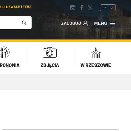
ię do NEWSLETTERA
PL
ZALOGUJ
MENU
RONOMIA
ZDJĘCIA
W RZESZOWIE