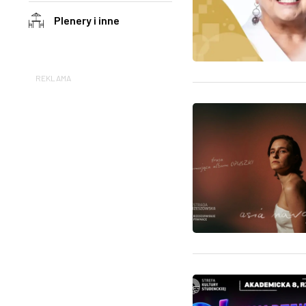
Plenery i inne
REKLAMA