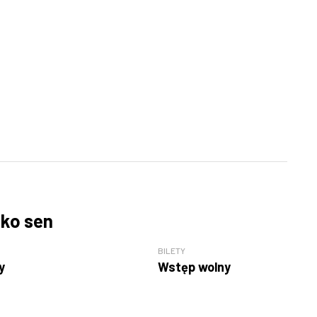
lko sen
BILETY
y
Wstęp wolny