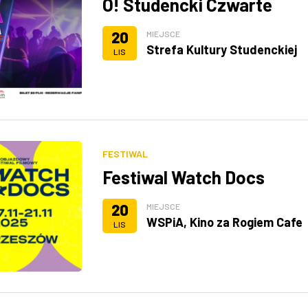
O! Studencki Czwarte
20
MIEJSCE
Strefa Kultury Studenckiej
LIS
FESTIWAL
Festiwal Watch Docs
20
MIEJSCE
WSPiA, Kino za Rogiem Cafe
LIS