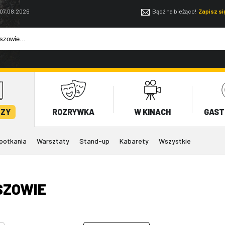
 07.08.2026
Bądź na bieżąco!
Zapisz s
EZY
ROZRYWKA
W KINACH
GAST
potkania
Warsztaty
Stand-up
Kabarety
Wszystkie
SZOWIE