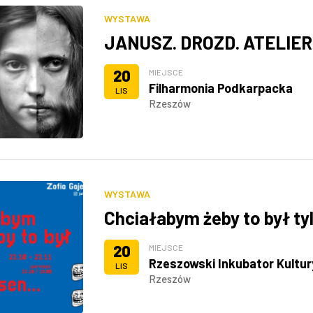
WYSTAWA
JANUSZ. DROZD. ATELIER
20
MIEJSCE
Filharmonia Podkarpacka
LIS
Rzeszów
WYSTAWA
Chciałabym żeby to był ty
20
MIEJSCE
Rzeszowski Inkubator Kultur
LIS
Rzeszów