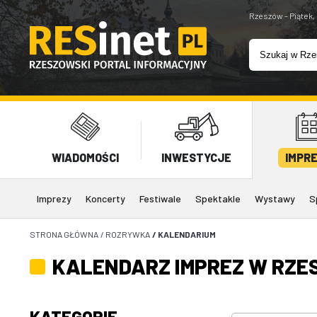
Rzeszów - Piątek,
WIADOMOŚCI
INWESTYCJE
IMPR
Imprezy
Koncerty
Festiwale
Spektakle
Wystawy
S
STRONA GŁÓWNA
/
ROZRYWKA
/
KALENDARIUM
KALENDARZ IMPREZ W RZE
KATEGORIE