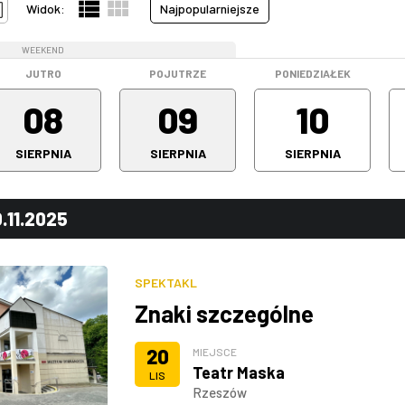
Widok:
Najpopularniejsze
WEEKEND
WEEKEND
JUTRO
POJUTRZE
PONIEDZIAŁEK
08
09
10
SIERPNIA
SIERPNIA
SIERPNIA
.11.2025
SPEKTAKL
Znaki szczególne
20
MIEJSCE
Teatr Maska
LIS
Rzeszów