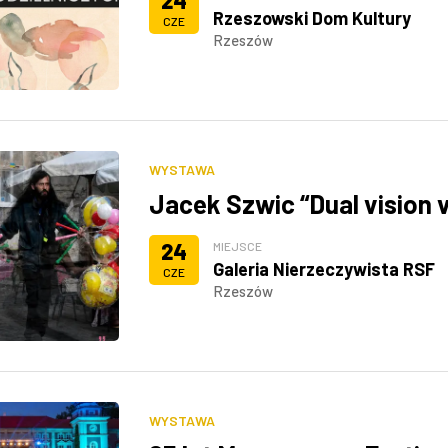
24
Rzeszowski Dom Kultury
CZE
Rzeszów
WYSTAWA
Jacek Szwic “Dual vision ve
24
MIEJSCE
Galeria Nierzeczywista RSF
CZE
Rzeszów
WYSTAWA