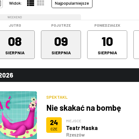
Widok:
Najpopularniejsze
WEEKEND
WEEKEND
JUTRO
POJUTRZE
PONIEDZIAŁEK
08
09
10
SIERPNIA
SIERPNIA
SIERPNIA
.2026
SPEKTAKL
Nie skakać na bombę
24
MIEJSCE
Teatr Maska
CZE
Rzeszów