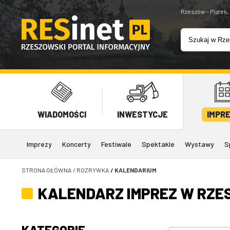
Rzeszów - Piątek,
WIADOMOŚCI
INWESTYCJE
IMPR
Imprezy
Koncerty
Festiwale
Spektakle
Wystawy
S
STRONA GŁÓWNA
/
ROZRYWKA
/
KALENDARIUM
KALENDARZ IMPREZ W RZE
KATEGORIE