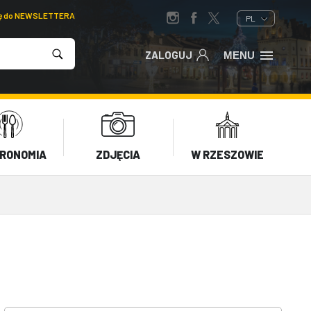
ię do NEWSLETTERA
PL
ZALOGUJ
MENU
RONOMIA
ZDJĘCIA
W RZESZOWIE