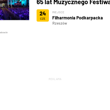
65 lat Muzycznego Festiw
24
MIEJSCE
Filharmonia Podkarpacka
CZE
Rzeszów
REKLAMA