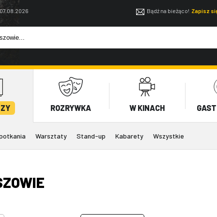
 07.08.2026
Bądź na bieżąco!
Zapisz s
EZY
ROZRYWKA
W KINACH
GAST
potkania
Warsztaty
Stand-up
Kabarety
Wszystkie
SZOWIE