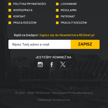
POLITYKA PRYWATNOŚCI
LOGOWANIE
WSPÓŁPRACA
REGULAMIN
KONTAKT
PATRONAT
PRACA RZESZÓW
PRACA IT RZESZÓW
Bądź na bieżąco!
Zapisz się do Newslettera RESinet.pl
JESTEŚMY RÓWNIEŻ NA:
© 2000 - 2026 / RESinet.pl - Rzeszowski Portal Informacyjny
Realizacja
TiO Interactive