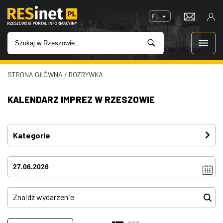
PL
STRONA GŁÓWNA
/
ROZRYWKA
WIADOMOŚCI
KALENDARZ IMPREZ W RZESZOWIE
INWESTYCJE
IMPREZY
Kategorie
Festiwal
(4)
ROZRYWKA
Imprezy
(4)
W KINACH
Kino plenerowe
(0)
Koncerty
(81)
GASTRONOMIA