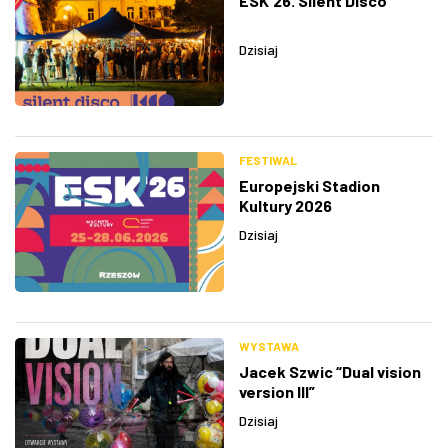
ESK'26. Silent Disco
Dzisiaj
FESTIWAL
Europejski Stadion
Kultury 2026
Dzisiaj
WYSTAWA
Jacek Szwic “Dual vision
version III”
Dzisiaj