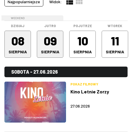
Najpopularniejsze
Widok:
Pokazy filmowe
(20)
ZDJĘCIA
Spektakle
(64)
WEEKEND
WEEKEND
Spotkanie
(0)
W RZESZOWIE
DZISIAJ
JUTRO
POJUTRZE
WTOREK
Stand-up
(16)
08
09
10
11
Warsztaty
(0)
SIERPNIA
SIERPNIA
SIERPNIA
SIERPNIA
Wystawa
(5)
Wszystkie kategorie
(194)
SOBOTA - 27.06.2026
POKAZ FILMOWY
Kino Letnie Zorzy
27.06.2026