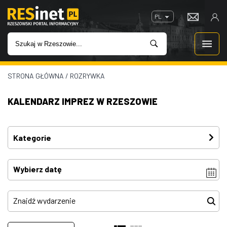
PL
STRONA GŁÓWNA
/
ROZRYWKA
WIADOMOŚCI
KALENDARZ IMPREZ W RZESZOWIE
INWESTYCJE
IMPREZY
Kategorie
Festiwal
(4)
ROZRYWKA
Imprezy
(4)
W KINACH
Kino plenerowe
(0)
Koncerty
(81)
GASTRONOMIA