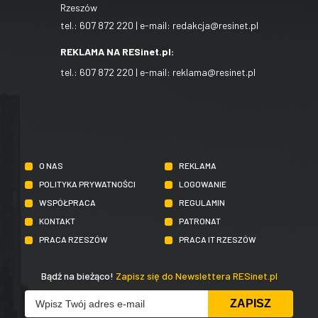
Rzeszów
tel.:
607 872 220
| e-mail:
redakcja@resinet.pl
REKLAMA NA RESinet.pl:
tel.:
607 872 220
| e-mail:
reklama@resinet.pl
O NAS
REKLAMA
POLITYKA PRYWATNOŚCI
LOGOWANIE
WSPÓŁPRACA
REGULAMIN
KONTAKT
PATRONAT
PRACA RZESZÓW
PRACA IT RZESZÓW
Bądź na bieżąco!
Zapisz się do Newslettera RESinet.pl