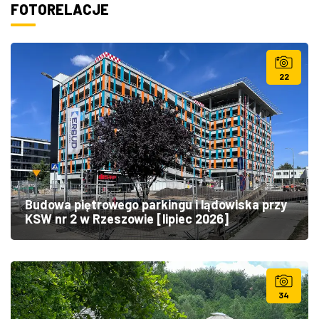
FOTORELACJE
22
Budowa piętrowego parkingu i lądowiska przy
KSW nr 2 w Rzeszowie [lipiec 2026]
34