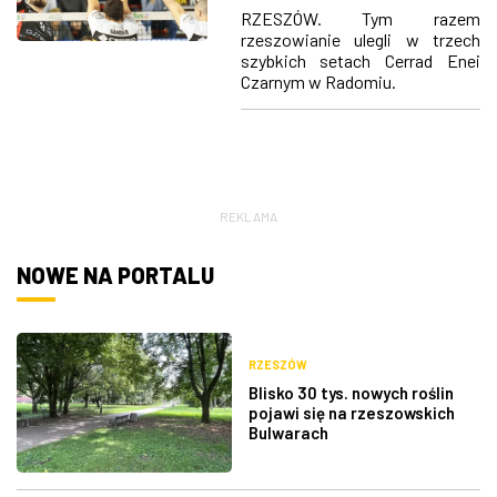
„marsz” w dół
RZESZÓW. Tym razem
tabeli
ZDJĘCIA
rzeszowianie ulegli w trzech
szybkich setach Cerrad Enei
Czarnym w Radomiu.
W RZESZOWIE
REKLAMA
NOWE NA PORTALU
RZESZÓW
Blisko 30 tys. nowych roślin
pojawi się na rzeszowskich
Bulwarach