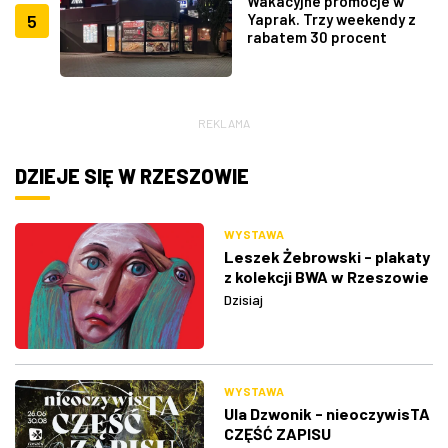
Wakacyjne promocje w
5
Yaprak. Trzy weekendy z
rabatem 30 procent
REKLAMA
DZIEJE SIĘ W RZESZOWIE
WYSTAWA
Leszek Żebrowski - plakaty
z kolekcji BWA w Rzeszowie
Dzisiaj
WYSTAWA
Ula Dzwonik - nieoczywisTA
CZĘŚĆ ZAPISU