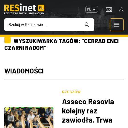
PL
WYSZUKIWARKA TAGÓW: "CERRAD ENEI
WIADOMOŚCI
CZARNI RADOM"
INWESTYCJE
WIADOMOŚCI
IMPREZY
ROZRYWKA
RZESZÓW
Asseco Resovia
W KINACH
kolejny raz
zawiodła. Trwa
GASTRONOMIA