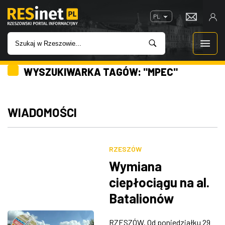
PL
WYSZUKIWARKA TAGÓW: "MPEC"
WIADOMOŚCI
INWESTYCJE
WIADOMOŚCI
IMPREZY
RZESZÓW
ROZRYWKA
Wymiana
ciepłociągu na al.
W KINACH
Batalionów
Chłopskich.
GASTRONOMIA
RZESZÓW. Od poniedziałku 29