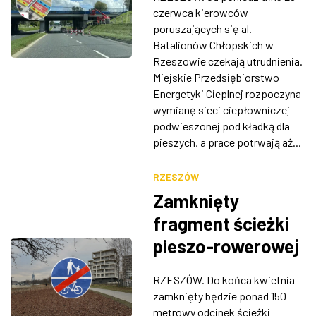
Utrudnienia i
czerwca kierowców
ZDJĘCIA
zmiany w
poruszających się al.
Batalionów Chłopskich w
organizacji w
W RZESZOWIE
Rzeszowie czekają utrudnienia.
ruchu
Miejskie Przedsiębiorstwo
Energetyki Cieplnej rozpoczyna
wymianę sieci ciepłowniczej
podwieszonej pod kładką dla
pieszych, a prace potrwają aż...
RZESZÓW
Zamknięty
fragment ścieżki
pieszo-rowerowej
przy rzeszowskiej
RZESZÓW. Do końca kwietnia
plaży
zamknięty będzie ponad 150
metrowy odcinek ścieżki