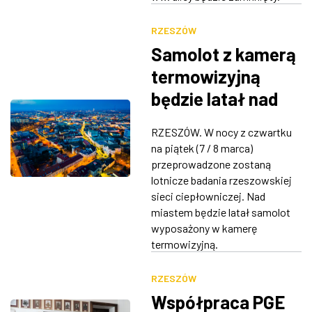
RZESZÓW
Samolot z kamerą
termowizyjną
będzie latał nad
Rzeszowem.
RZESZÓW. W nocy z czwartku
Zbada sieć
na piątek (7 / 8 marca)
ciepłowniczą
przeprowadzone zostaną
lotnicze badania rzeszowskiej
sieci ciepłowniczej. Nad
miastem będzie latał samolot
wyposażony w kamerę
termowizyjną.
RZESZÓW
Współpraca PGE