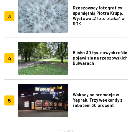
Rzeszowscy fotograficy
upamiętnią Piotra Krupę.
3
Wystawa „Z lotu ptaka" w
RDK
Blisko 30 tys. nowych roślin
4
pojawi się na rzeszowskich
Bulwarach
Wakacyjne promocje w
5
Yaprak. Trzy weekendy z
rabatem 30 procent
REKLAMA