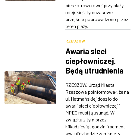
pieszo-rowerowej przy plaży
miejskiej. Tymczasowe
przejście poprowadzono przez
teren plaży.
RZESZÓW
Awaria sieci
ciepłowniczej.
Będą utrudnienia
w ruchu na ul.
RZESZÓW. Urząd Miasta
Hetmańskiej
Rzeszowa poinformował, że na
ul. Hetmańskiej doszło do
awarii sieci ciepłowniczej i
MPEC musi ją usunąć. W
związku z tym przez
kilkadziesiąt godzin fragment
ww. ulicy będzie zamknięty.