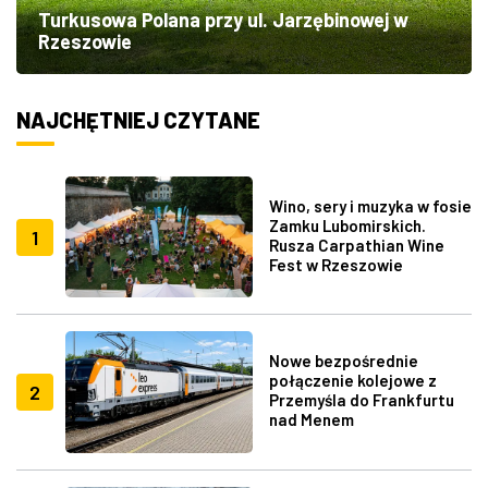
Turkusowa Polana przy ul. Jarzębinowej w
Rzeszowie
NAJCHĘTNIEJ CZYTANE
Wino, sery i muzyka w fosie
Zamku Lubomirskich.
1
Rusza Carpathian Wine
Fest w Rzeszowie
Nowe bezpośrednie
połączenie kolejowe z
2
Przemyśla do Frankfurtu
nad Menem