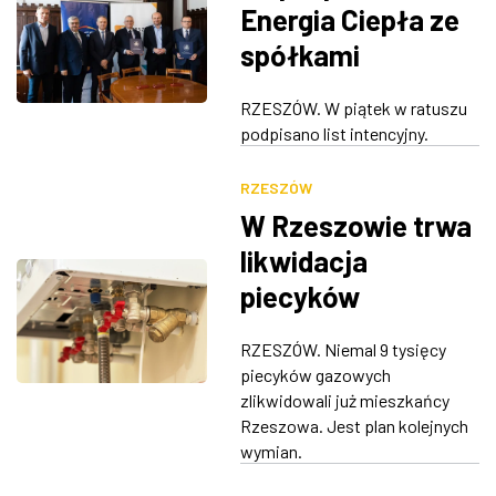
Energia Ciepła ze
spółkami
miejskimi w
RZESZÓW. W piątek w ratuszu
Rzeszowie. Chcą
podpisano list intencyjny.
wykorzystać
RZESZÓW
potencjał
W Rzeszowie trwa
energetyczny
likwidacja
ścieków
piecyków
komunalnych
gazowych
RZESZÓW. Niemal 9 tysięcy
piecyków gazowych
zlikwidowali już mieszkańcy
Rzeszowa. Jest plan kolejnych
wymian.