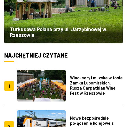
Turkusowa Polana przy ul. Jarzębinowej w
Rzeszowie
NAJCHĘTNIEJ CZYTANE
Wino, sery i muzyka w fosie
Zamku Lubomirskich.
1
Rusza Carpathian Wine
Fest w Rzeszowie
Nowe bezpośrednie
połączenie kolejowe z
2