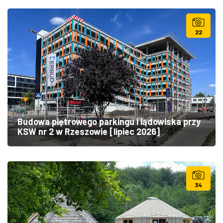
22
Budowa piętrowego parkingu i lądowiska przy
KSW nr 2 w Rzeszowie [lipiec 2026]
34