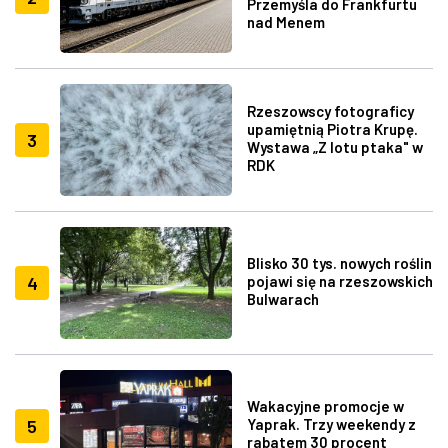
Przemyśla do Frankfurtu
nad Menem
Rzeszowscy fotograficy
upamiętnią Piotra Krupę.
3
Wystawa „Z lotu ptaka" w
RDK
Blisko 30 tys. nowych roślin
4
pojawi się na rzeszowskich
Bulwarach
Wakacyjne promocje w
5
Yaprak. Trzy weekendy z
rabatem 30 procent