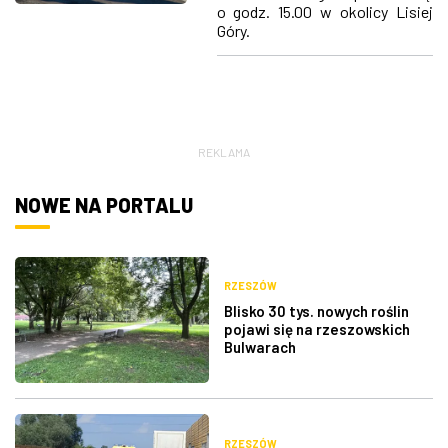
w Rzeszowie
o godz. 15.00 w okolicy Lisiej
ZDJĘCIA
Góry.
W RZESZOWIE
REKLAMA
NOWE NA PORTALU
RZESZÓW
Blisko 30 tys. nowych roślin
pojawi się na rzeszowskich
Bulwarach
RZESZÓW