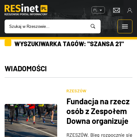
PL
WYSZUKIWARKA TAGÓW: "SZANSA 21"
WIADOMOŚCI
INWESTYCJE
WIADOMOŚCI
IMPREZY
RZESZÓW
ROZRYWKA
Fundacja na rzecz
osób z Zespołem
W KINACH
Downa organizuje
bieg charytatywny
GASTRONOMIA
RZESZÓW. Bieg rozpocznie się