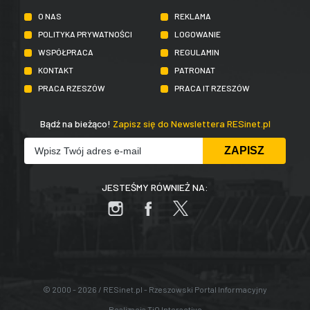
O NAS
REKLAMA
POLITYKA PRYWATNOŚCI
LOGOWANIE
WSPÓŁPRACA
REGULAMIN
KONTAKT
PATRONAT
PRACA RZESZÓW
PRACA IT RZESZÓW
Bądź na bieżąco!
Zapisz się do Newslettera RESinet.pl
JESTEŚMY RÓWNIEŻ NA:
© 2000 - 2026 / RESinet.pl - Rzeszowski Portal Informacyjny
Realizacja
TiO Interactive