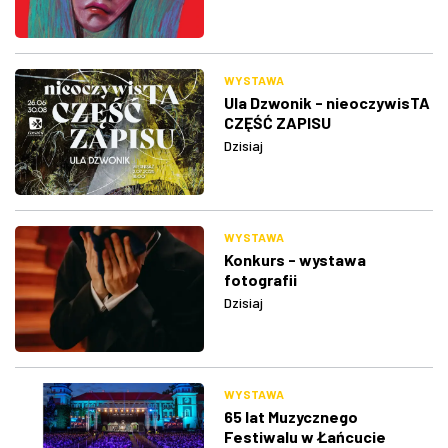
WYSTAWA
Ula Dzwonik - nieoczywisTA
CZĘŚĆ ZAPISU
Dzisiaj
WYSTAWA
Konkurs - wystawa
fotografii
Dzisiaj
WYSTAWA
65 lat Muzycznego
Festiwalu w Łańcucie