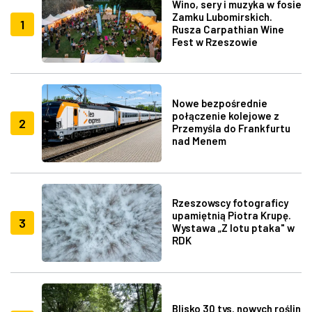
Wino, sery i muzyka w fosie
Zamku Lubomirskich.
1
Rusza Carpathian Wine
Fest w Rzeszowie
Nowe bezpośrednie
połączenie kolejowe z
2
Przemyśla do Frankfurtu
nad Menem
Rzeszowscy fotograficy
upamiętnią Piotra Krupę.
3
Wystawa „Z lotu ptaka" w
RDK
Blisko 30 tys. nowych roślin