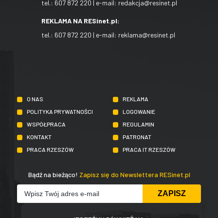
tel.:
607 872 220
| e-mail:
redakcja@resinet.pl
REKLAMA NA RESinet.pl:
tel.:
607 872 220
| e-mail:
reklama@resinet.pl
O NAS
REKLAMA
POLITYKA PRYWATNOŚCI
LOGOWANIE
WSPÓŁPRACA
REGULAMIN
KONTAKT
PATRONAT
PRACA RZESZÓW
PRACA IT RZESZÓW
Bądź na bieżąco!
Zapisz się do Newslettera RESinet.pl