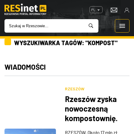
PL
WYSZUKIWARKA TAGÓW: "KOMPOST"
WIADOMOŚCI
INWESTYCJE
WIADOMOŚCI
IMPREZY
RZESZÓW
ROZRYWKA
Rzeszów zyska
nowoczesną
W KINACH
kompostownię.
Rusza
GASTRONOMIA
RZESZÓW. Około 17 mln zł