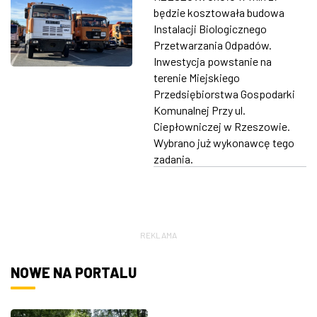
wielomilionowa
będzie kosztowała budowa
ZDJĘCIA
inwestycja MPGK
Instalacji Biologicznego
Przetwarzania Odpadów.
W RZESZOWIE
Inwestycja powstanie na
terenie Miejskiego
Przedsiębiorstwa Gospodarki
Komunalnej Przy ul.
Ciepłowniczej w Rzeszowie.
Wybrano już wykonawcę tego
zadania.
REKLAMA
NOWE NA PORTALU