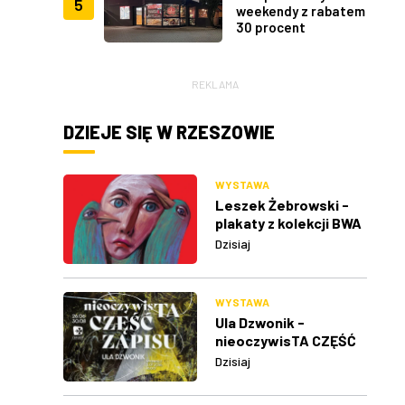
5
weekendy z rabatem
30 procent
REKLAMA
DZIEJE SIĘ W RZESZOWIE
WYSTAWA
Leszek Żebrowski -
plakaty z kolekcji BWA
w Rzeszowie
Dzisiaj
WYSTAWA
Ula Dzwonik -
nieoczywisTA CZĘŚĆ
ZAPISU
Dzisiaj