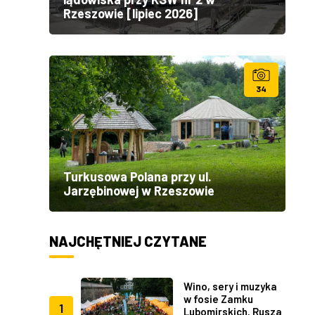
Rzeszowie [lipiec 2026]
34
Turkusowa Polana przy ul.
Jarzębinowej w Rzeszowie
NAJCHĘTNIEJ CZYTANE
Wino, sery i muzyka
w fosie Zamku
1
Lubomirskich. Rusza