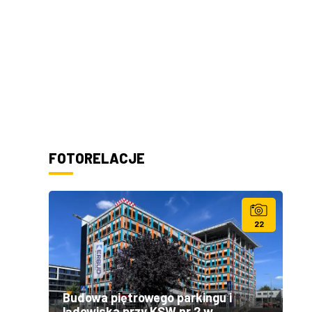
FOTORELACJE
22
Budowa piętrowego parkingu i
lądowiska przy KSW nr 2 w