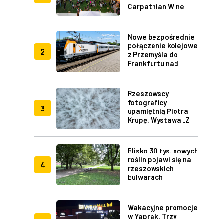
Carpathian Wine
Fest w Rzeszowie
Nowe bezpośrednie
połączenie kolejowe
2
z Przemyśla do
Frankfurtu nad
Menem
Rzeszowscy
fotograficy
3
upamiętnią Piotra
Krupę. Wystawa „Z
lotu ptaka" w RDK
Blisko 30 tys. nowych
roślin pojawi się na
4
rzeszowskich
Bulwarach
Wakacyjne promocje
w Yaprak. Trzy