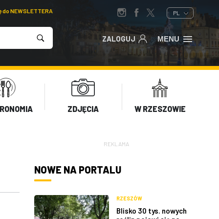
ię do NEWSLETTERA
PL
ZALOGUJ
MENU
RONOMIA
ZDJĘCIA
W RZESZOWIE
REKLAMA
NOWE NA PORTALU
RZESZÓW
Blisko 30 tys. nowych