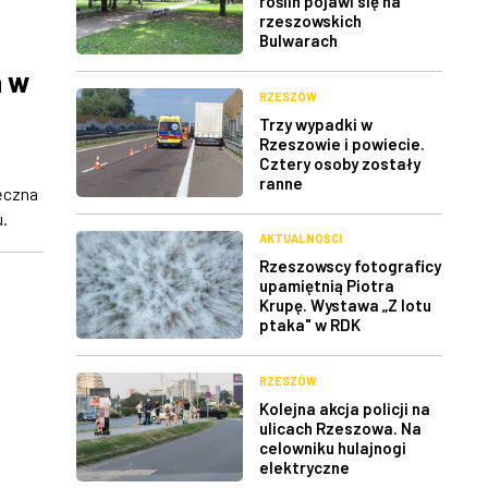
roślin pojawi się na
rzeszowskich
Bulwarach
a w
RZESZÓW
Trzy wypadki w
Rzeszowie i powiecie.
Cztery osoby zostały
ranne
ięczna
.
AKTUALNOŚCI
Rzeszowscy fotograficy
upamiętnią Piotra
Krupę. Wystawa „Z lotu
ptaka" w RDK
RZESZÓW
Kolejna akcja policji na
ulicach Rzeszowa. Na
celowniku hulajnogi
elektryczne