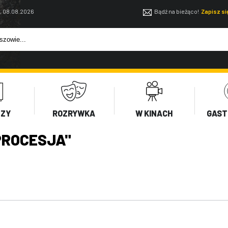
, 08.08.2026
Bądź na bieżąco!
Zapisz s
EZY
ROZRYWKA
W KINACH
GAST
PROCESJA"