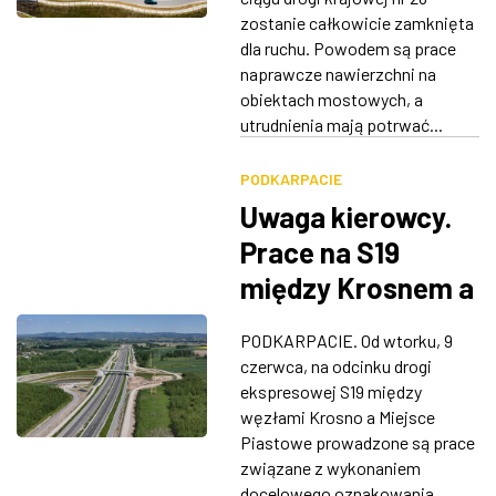
zostanie całkowicie zamknięta
dla ruchu. Powodem są prace
naprawcze nawierzchni na
obiektach mostowych, a
utrudnienia mają potrwać...
PODKARPACIE
Uwaga kierowcy.
Prace na S19
między Krosnem a
Miejscem
PODKARPACIE. Od wtorku, 9
Piastowym,
czerwca, na odcinku drogi
utrudnienia w
ekspresowej S19 między
węzłami Krosno a Miejsce
stronę Barwinka
Piastowe prowadzone są prace
związane z wykonaniem
docelowego oznakowania