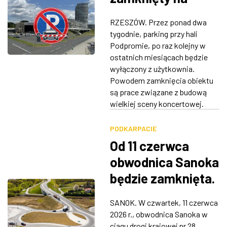
ponad dwa
RZESZÓW. Przez ponad dwa
tygodnie
tygodnie, parking przy hali
Podpromie, po raz kolejny w
ostatnich miesiącach będzie
wyłączony z użytkownia.
Powodem zamknięcia obiektu
są prace związane z budową
wielkiej sceny koncertowej.
PODKARPACIE
Od 11 czerwca
obwodnica Sanoka
będzie zamknięta.
Utrudnienia
SANOK. W czwartek, 11 czerwca
potrwają około 3
2026 r., obwodnica Sanoka w
tygodnie
ciągu drogi krajowej nr 28