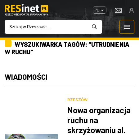
PL
WYSZUKIWARKA TAGÓW: "UTRUDNIENIA
WIADOMOŚCI
W RUCHU"
INWESTYCJE
WIADOMOŚCI
IMPREZY
ROZRYWKA
RZESZÓW
Nowa organizacja
W KINACH
ruchu na
skrzyżowaniu al.
GASTRONOMIA