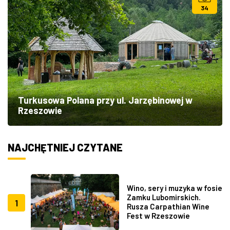
34
Turkusowa Polana przy ul. Jarzębinowej w
Rzeszowie
NAJCHĘTNIEJ CZYTANE
Wino, sery i muzyka w fosie
Zamku Lubomirskich.
1
Rusza Carpathian Wine
Fest w Rzeszowie