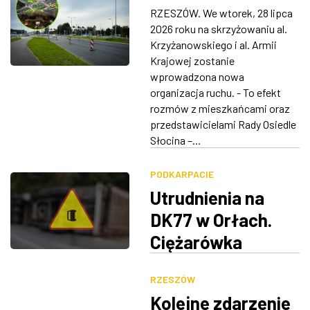
Krzyżanowskiego i
RZESZÓW. We wtorek, 28 lipca
al. Armii Krajowej
ZDJĘCIA
2026 roku na skrzyżowaniu al.
Krzyżanowskiego i al. Armii
W RZESZOWIE
Krajowej zostanie
wprowadzona nowa
organizacja ruchu. - To efekt
rozmów z mieszkańcami oraz
przedstawicielami Rady Osiedle
Słocina –...
PODKARPACIE
Utrudnienia na
DK77 w Orłach.
Ciężarówka
wpadła do rowu,
RZESZÓW
droga częściowo
Kolejne zdarzenie
zablokowana