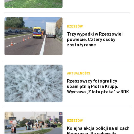
RZESZÓW
Trzy wypadki w Rzeszowie i
powiecie. Cztery osoby
zostały ranne
AKTUALNOŚCI
Rzeszowscy fotograficy
upamiętnią Piotra Krupę.
Wystawa „Z lotu ptaka" w RDK
RZESZÓW
Kolejna akcja policji na ulicach
Rzeszowa. Na celowniku