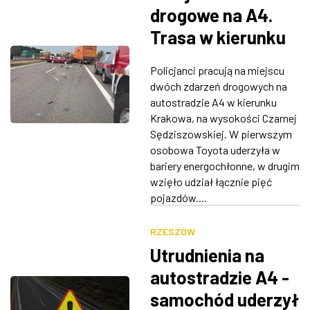
drogowe na A4.
Trasa w kierunku
Krakowa
Policjanci pracują na miejscu
całkowicie
dwóch zdarzeń drogowych na
zablokowana
autostradzie A4 w kierunku
Krakowa, na wysokości Czarnej
Sędziszowskiej. W pierwszym
osobowa Toyota uderzyła w
bariery energochłonne, w drugim
wzięło udział łącznie pięć
pojazdów....
RZESZÓW
Utrudnienia na
autostradzie A4 -
samochód uderzył