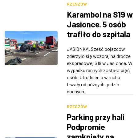
RZESZÓW
Karambol na S19 w
Jasionce. 5 osób
trafiło do szpitala
JASIONKA. Sześć pojazdów
zderzyło się wczoraj na drodze
ekspresowej S19 w Jasionce. W
wypadku rannych zostało pięć
osób. Utrudnienia w ruchu
trwały od późnych godzin
nocnych.
RZESZÓW
Parking przy hali
Podpromie
zamknięty na