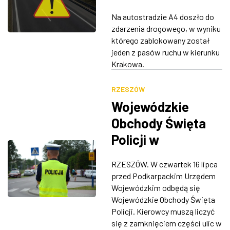
w bariery
Na autostradzie A4 doszło do
energochłonne
zdarzenia drogowego, w wyniku
pod Rzeszowem
którego zablokowany został
jeden z pasów ruchu w kierunku
Krakowa.
RZESZÓW
Wojewódzkie
Obchody Święta
Policji w
Rzeszowie. Będą
RZESZÓW. W czwartek 16 lipca
utrudnienia w
przed Podkarpackim Urzędem
ruchu
Wojewódzkim odbędą się
Wojewódzkie Obchody Święta
Policji. Kierowcy muszą liczyć
się z zamknięciem części ulic w