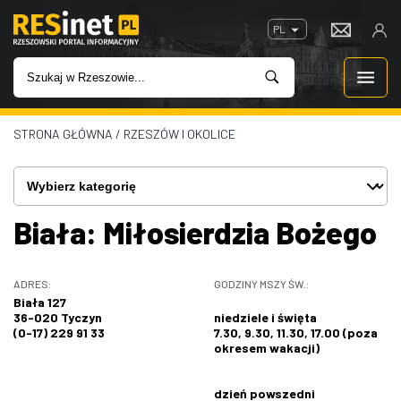
PL
STRONA GŁÓWNA
/
RZESZÓW I OKOLICE
WIADOMOŚCI
INWESTYCJE
Biała: Miłosierdzia Bożego
IMPREZY
ROZRYWKA
ADRES:
GODZINY MSZY ŚW.:
Biała 127
36-020 Tyczyn
niedziele i święta
W KINACH
(0-17) 229 91 33
7.30, 9.30, 11.30, 17.00 (poza
okresem wakacji)
GASTRONOMIA
dzień powszedni