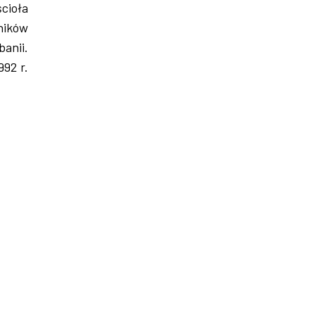
ścioła
nników
anii.
992 r.