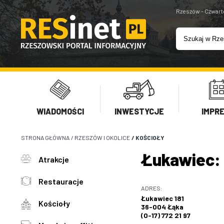
Rzeszów - Czwart
WIADOMOŚCI
INWESTYCJE
IMPR
STRONA GŁÓWNA
/
RZESZÓW I OKOLICE
/
KOŚCIOŁY
Łukawiec: 
Atrakcje
Restauracje
ADRES:
Łukawiec 181
Kościoły
36-004 Łąka
(0-17) 772 21 97