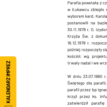
Parafia powstała z cz
w Łukawcu zbiegło s
wyborem kard. Karola 
postanowili na baz
30.11.1978 r. O. Izyd
Krzyża Św. z dokum
16.12.1978 r. rozpocz
później rozpoczęły s
kościół, wg. projekt
trwały nadal i we wr
KALENDARZ IMPREZ
W dniu 23.07.1980 r
Świętego dla parafii
parafii przez bp Igna
krzyż przez ks. inf
zatwierdził parafi