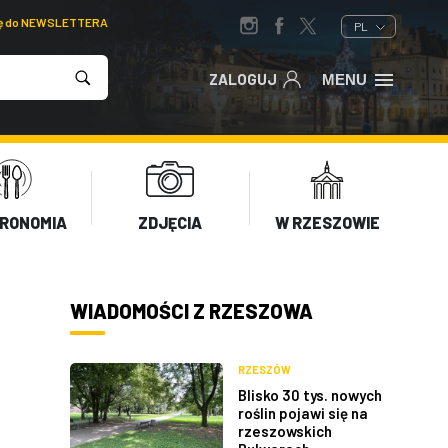
ię do NEWSLETTERA
PL
ZALOGUJ
MENU
RONOMIA
ZDJĘCIA
W RZESZOWIE
WIADOMOŚCI Z RZESZOWA
RZESZÓW
Blisko 30 tys. nowych
roślin pojawi się na
rzeszowskich