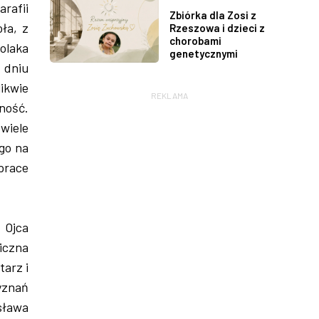
arafii
Zbiórka dla Zosi z
ła, z
Rzeszowa i dzieci z
chorobami
Polaka
genetycznymi
 dniu
likwie
REKLAMA
ność.
ewiele
go na
prace
 Ojca
iczna
tarz i
yznań
sława