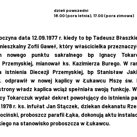
dzień powszedni
18.00 (pora letnia), 17.00 (pora zimowa)
poczyna data 12.09.1977 r. kiedy to bp Tadeusz Błaszki
ieszkalny Zofii Gaweł, który właścicielka przeznaczy
em nowego punktu sakralnego bp Ignacy Tokarc
ji Przemyskiej, mianował ks. Kazimierza Burego. W r
 istnienia Diecezji Przemyskiej, bp Stanisław Jak
 r. odprawił w nowej kaplicy w Łukawcu Mszę św.
strony władz kaplica wciąż spełniała swoją funkcję. W
nacy Tokarczuk wydał dekret powołujący do istnienia pa
1978 r. ks. infułat Jan Stączek, dziekan dekanatu Rz
ciński, proboszcz parafii Łąka, dokonują aktu instalacj
kiego na stanowisko proboszcza w Łukawcu.