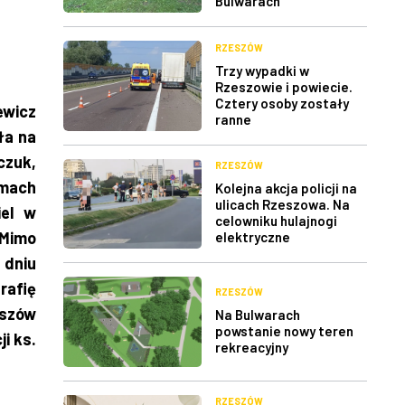
Bulwarach
RZESZÓW
Trzy wypadki w
Rzeszowie i powiecie.
Cztery osoby zostały
ewicz
ranne
ła na
zuk,
RZESZÓW
amach
Kolejna akcja policji na
ulicach Rzeszowa. Na
iel w
celowniku hulajnogi
 Mimo
elektryczne
 dniu
rafię
RZESZÓW
eszów
Na Bulwarach
powstanie nowy teren
i ks.
rekreacyjny
RZESZÓW