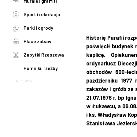
Murale i graffiti
Sport i rekreacja
Parki i ogrody
Historię Parafii roz
Place zabaw
poświęcił budynek m
kaplicę. Opiekun
Zabytki Rzeszowa
ordynariusz Diecez
Pomniki, rzeźby
obchodów 600-lecia
październiku 1977
REKLAMA
zakazów i gróźb ze 
21.07.1978 r. bp Ig
w Łukawcu, a 06.08.
i ks. Władysław Kopo
Stanisława Jeziers