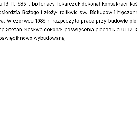
u 13.11.1983 r. bp Ignacy Tokarczuk dokonał konsekracji ko
łosierdzia Bożego i złożył relikwie św. Biskupów i Męcze
wa. W czerwcu 1985 r. rozpoczęto prace przy budowie pleb
bp Stefan Moskwa dokonał poświęcenia plebanii, a 01.12.1
poświęcił nowo wybudowaną.