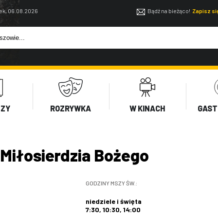
ek, 06.08.2026
Bądź na bieżąco!
Zapisz s
EZY
ROZRYWKA
W KINACH
GAST
Miłosierdzia Bożego
GODZINY MSZY ŚW.:
niedziele i święta
7:30, 10:30, 14:00