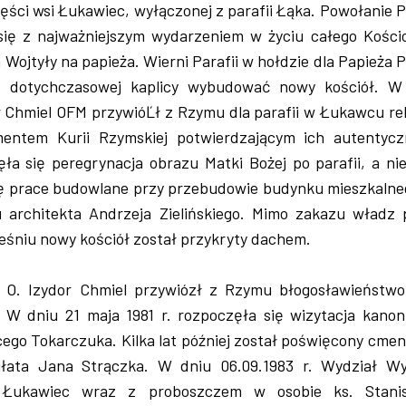
ęści wsi Łukawiec, wyłączonej z parafii Łąka. Powołanie P
ię z najważniejszym wydarzeniem w życiu całego Kościo
Wojtyły na papieża. Wierni Parafii w hołdzie dla Papieża 
ie dotychczasowej kaplicy wybudować nowy kościół. W
or Chmiel OFM przywióĽł z Rzymu dla parafii w Łukawcu re
entem Kurii Rzymskiej potwierdzającym ich autentycz
ęła się peregrynacja obrazu Matki Bożej po parafii, a ni
ię prace budowlane przy przebudowie budynku mieszkalne
u architekta Andrzeja Zielińskiego. Mimo zakazu władz 
ześniu nowy kościół został przykryty dachem.
. O. Izydor Chmiel przywiózł z Rzymu błogosławieństwo
. W dniu 21 maja 1981 r. rozpoczęła się wizytacja kanon
cego Tokarczuka. Kilka lat później został poświęcony cmen
ułata Jana Strączka. W dniu 06.09.1983 r. Wydział W
ę Łukawiec wraz z proboszczem w osobie ks. Stani