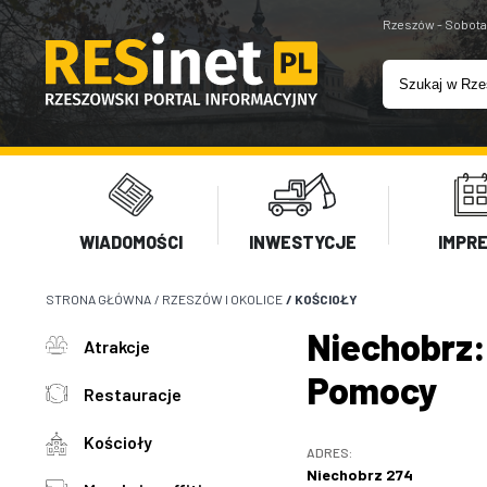
Rzeszów - Sobota
WIADOMOŚCI
INWESTYCJE
IMPR
STRONA GŁÓWNA
/
RZESZÓW I OKOLICE
/
KOŚCIOŁY
Niechobrz:
Atrakcje
Pomocy
Restauracje
Kościoły
ADRES:
Niechobrz 274