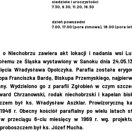
niedziele i uroczystości
7.30, 9.30, 11.20, 16.30
dzień powszedni
7.00, 17.00 (pora zimowa), 18.00 (pora let
o Niechobrzu zawiera akt lokacji i nadania wsi Lu
ołemu ze Śląska wystawiony w Sanoku dnia 24.05.13
sięcia Władysława Opolczyka. Parafia została eryg
 bpa Franciszka Bardę, Biskupa Przemyskiego, najpierw
ny. Wydzielono go z parafii Zgłobień w czym szcze
ward Chrzanowski, rodak niechobrzski i kapelan bis
czem był ks. Władysław Aszklar. Prowizoryczną ka
1948 r. Obecny kościół parafialny po wielu latach s
 przeciągu 6-ciu miesięcy w 1969 r. wg. projektu
 proboszczem był ks. Józef Mucha.