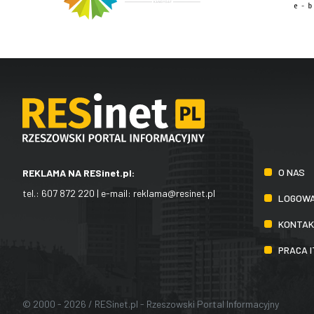
O NAS
REKLAMA NA RESinet.pl:
tel.:
607 872 220
| e-mail:
reklama@resinet.pl
LOGOWA
KONTA
PRACA 
© 2000 - 2026 / RESinet.pl - Rzeszowski Portal Informacyjny