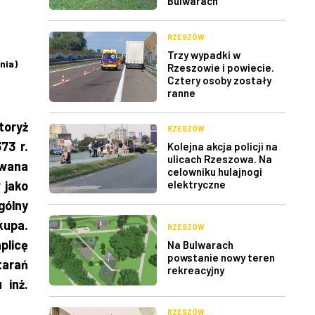
Bulwarach
RZESZÓW
Trzy wypadki w
nia)
Rzeszowie i powiecie.
Cztery osoby zostały
ranne
toryż
RZESZÓW
73 r.
Kolejna akcja policji na
ulicach Rzeszowa. Na
owana
celowniku hulajnogi
 jako
elektryczne
gólny
kupa.
RZESZÓW
plicę
Na Bulwarach
powstanie nowy teren
tarań
rekreacyjny
 inż.
RZESZÓW