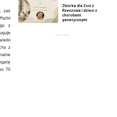
Zbiórka dla Zosi z
, zaś
Rzeszowa i dzieci z
chorobami
Matki
genetycznymi
ego z
uguje
REKLAMA
ielki
chy z
inalne
Agatę
wo 70