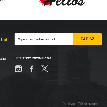
t.pl
JESTEŚMY RÓWNIEŻ NA:
OŚCI
Realizacja
TiO Interactive