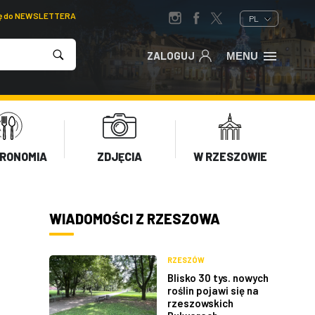
ię do NEWSLETTERA
PL
ZALOGUJ
MENU
RONOMIA
ZDJĘCIA
W RZESZOWIE
WIADOMOŚCI Z RZESZOWA
RZESZÓW
Blisko 30 tys. nowych
roślin pojawi się na
rzeszowskich