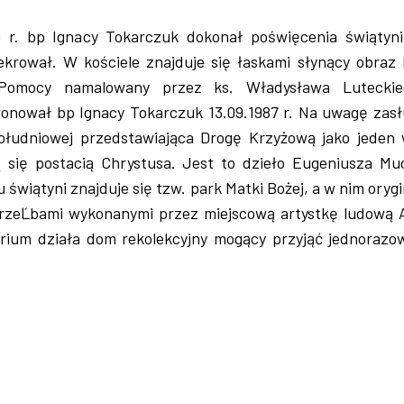
 r. bp Ignacy Tokarczuk dokonał poświęcenia świątyni
sekrował. W kościele znajduje się łaskami słynący obraz 
j Pomocy namalowany przez ks. Władysława Lutecki
onował bp Ignacy Tokarczuk 13.09.1987 r. Na uwagę zasł
ołudniowej przedstawiająca Drogę Krzyżową jako jeden w
 się postacią Chrystusa. Jest to dzieło Eugeniusza Mu
świątyni znajduje się tzw. park Matki Bożej, a w nim oryg
 rzeĽbami wykonanymi przez miejscową artystkę ludową 
arium działa dom rekolekcyjny mogący przyjąć jednorazo