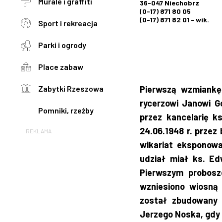
Murale i graffiti
36-047 Niechobrz
(0-17) 871 80 05
(0-17) 871 82 01 - wik.
Sport i rekreacja
Parki i ogrody
Place zabaw
Zabytki Rzeszowa
Pierwszą wzmiankę 
rycerzowi Janowi G
Pomniki, rzeźby
przez kancelarię k
24.06.1948 r. przez
REKLAMA
wikariat eksponowa
udział miał ks. Ed
Pierwszym probosz
wzniesiono wiosną 
został zbudowany w
Jerzego Noska, gdy