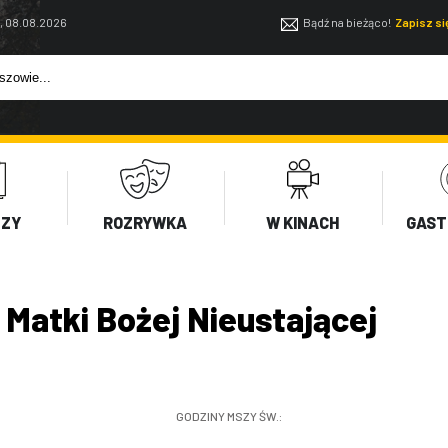
, 08.08.2026
Bądź na bieżąco!
Zapisz s
EZY
ROZRYWKA
W KINACH
GAST
 Matki Bożej Nieustającej
GODZINY MSZY ŚW.: