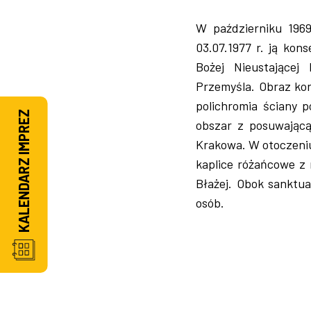
W październiku 1969
03.07.1977 r. ją kon
Bożej Nieustające
Przemyśla. Obraz kor
polichromia ściany p
KALENDARZ IMPREZ
obszar z posuwającą
Krakowa. W otoczeniu 
kaplice różańcowe z
Błażej. Obok sanktu
osób.