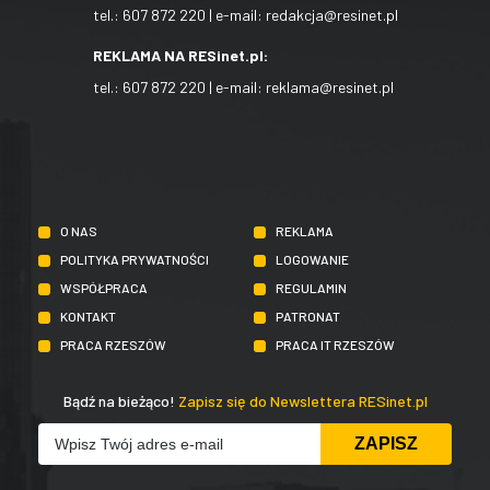
tel.:
607 872 220
| e-mail:
redakcja@resinet.pl
REKLAMA NA RESinet.pl:
tel.:
607 872 220
| e-mail:
reklama@resinet.pl
O NAS
REKLAMA
POLITYKA PRYWATNOŚCI
LOGOWANIE
WSPÓŁPRACA
REGULAMIN
KONTAKT
PATRONAT
PRACA RZESZÓW
PRACA IT RZESZÓW
Bądź na bieżąco!
Zapisz się do Newslettera RESinet.pl