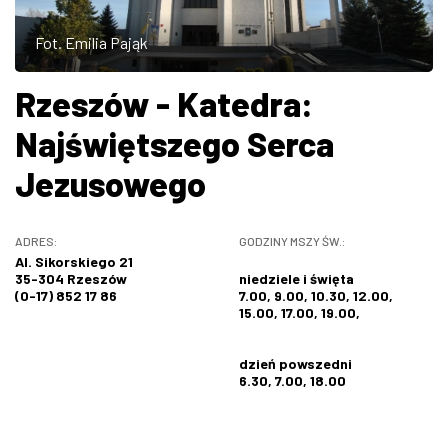
ZDJĘCIA
Fot. Emilia Pająk
W RZESZOWIE
Rzeszów - Katedra:
Najświętszego Serca
Jezusowego
ADRES:
GODZINY MSZY ŚW.:
Al. Sikorskiego 21
35-304 Rzeszów
niedziele i święta
(0-17) 852 17 86
7.00, 9.00, 10.30, 12.00,
15.00, 17.00, 19.00,
dzień powszedni
6.30, 7.00, 18.00