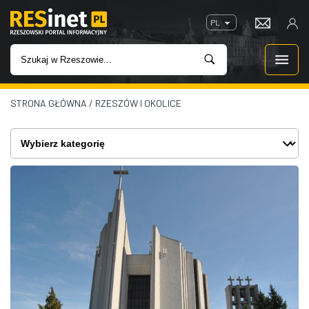
PL
STRONA GŁÓWNA
/
RZESZÓW I OKOLICE
WIADOMOŚCI
INWESTYCJE
IMPREZY
ROZRYWKA
W KINACH
GASTRONOMIA