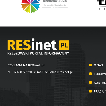
O NAS
REKLAMA NA RESinet.pl:
tel.:
607 872 220
| e-mail:
reklama@resinet.pl
LOGOWA
KONTA
PRACA 