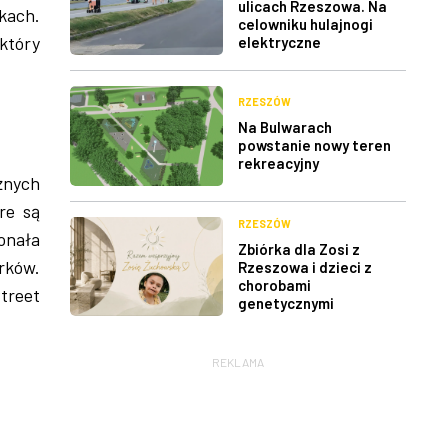
ulicach Rzeszowa. Na
kach.
celowniku hulajnogi
który
elektryczne
RZESZÓW
Na Bulwarach
powstanie nowy teren
rekreacyjny
óżnych
re są
RZESZÓW
onała
Zbiórka dla Zosi z
rków.
Rzeszowa i dzieci z
chorobami
treet
genetycznymi
REKLAMA