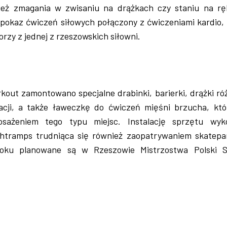
eż zmagania w zwisaniu na drążkach czy staniu na rę
pokaz ćwiczeń siłowych połączony z ćwiczeniami kardio, 
orzy z jednej z rzeszowskich siłowni.
rkout zamontowano specjalne drabinki, barierki, drążki r
racji, a także ławeczkę do ćwiczeń mięśni brzucha, któ
osażeniem tego typu miejsc. Instalację sprzętu wyk
htramps trudniąca się również zaopatrywaniem skatepa
oku planowane są w Rzeszowie Mistrzostwa Polski S