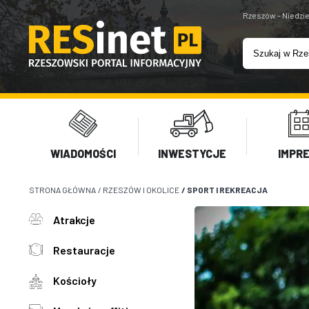
Rzeszów - Niedzie
WIADOMOŚCI
INWESTYCJE
IMPR
STRONA GŁÓWNA
/
RZESZÓW I OKOLICE
/
SPORT I REKREACJA
Atrakcje
Restauracje
Kościoły