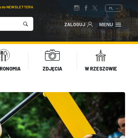
ię do NEWSLETTERA
PL
ZALOGUJ
MENU
RONOMIA
ZDJĘCIA
W RZESZOWIE