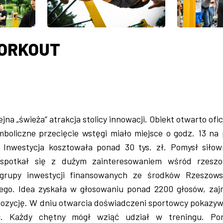
ORKOUT
jna „świeża” atrakcja stolicy innowacji. Obiekt otwarto ofic
boliczne przecięcie wstęgi miało miejsce o godz. 13 na 
. Inwestycja kosztowała ponad 30 tys. zł. Pomysł siłow
spotkał się z dużym zainteresowaniem wśród rzeszo
 grupy inwestycji finansowanych ze środków Rzeszows
ego. Idea zyskała w głosowaniu ponad 2200 głosów, zaj
zycję. W dniu otwarcia doświadczeni sportowcy pokazywa
ć. Każdy chętny mógł wziąć udział w treningu. Po