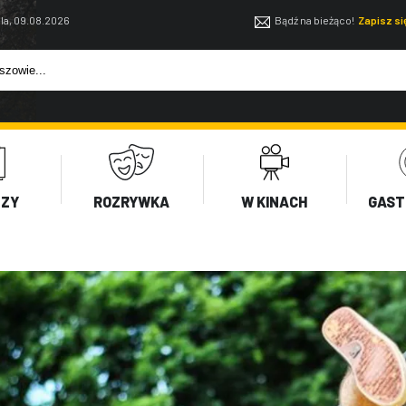
la, 09.08.2026
Bądź na bieżąco!
Zapisz s
EZY
ROZRYWKA
W KINACH
GAST