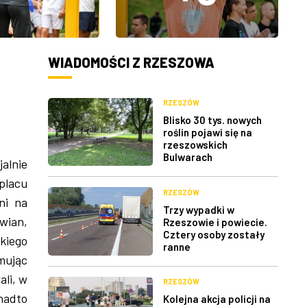
WIADOMOŚCI Z RZESZOWA
RZESZÓW
Blisko 30 tys. nowych
roślin pojawi się na
rzeszowskich
Bulwarach
jalnie
placu
RZESZÓW
ni na
Trzy wypadki w
wian,
Rzeszowie i powiecie.
Cztery osoby zostały
kiego
ranne
mując
li, w
RZESZÓW
nadto
Kolejna akcja policji na