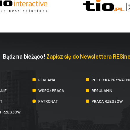
Bądź na bieżąco!
Zapisz się do Newslettera RESine
REKLAMA
POLITYKA PRYWATN
NIE
WSPÓŁPRACA
REGULAMIN
KT
PATRONAT
PRACA RZESZÓW
IT RZESZÓW