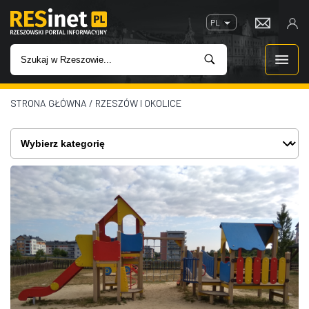
PL
STRONA GŁÓWNA
/
RZESZÓW I OKOLICE
WIADOMOŚCI
INWESTYCJE
IMPREZY
ROZRYWKA
W KINACH
GASTRONOMIA