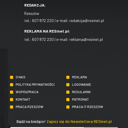
REDAKCJA:
Rzeszów
tel.:
607 872 220
| e-mail:
redakcja@resinet.pl
REKLAMA NA RESinet.pl:
tel.:
607 872 220
| e-mail:
reklama@resinet.pl
O NAS
REKLAMA
POLITYKA PRYWATNOŚCI
LOGOWANIE
WSPÓŁPRACA
REGULAMIN
KONTAKT
PATRONAT
PRACA RZESZÓW
PRACA IT RZESZÓW
Bądź na bieżąco!
Zapisz się do Newslettera RESinet.pl