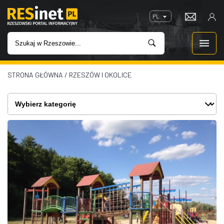
PL
STRONA GŁÓWNA
/
RZESZÓW I OKOLICE
WIADOMOŚCI
INWESTYCJE
IMPREZY
ROZRYWKA
W KINACH
GASTRONOMIA