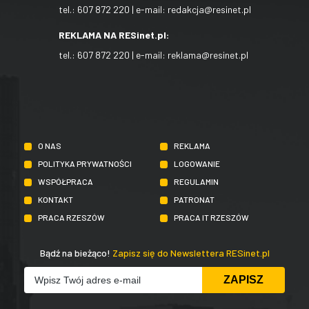
tel.:
607 872 220
| e-mail:
redakcja@resinet.pl
REKLAMA NA RESinet.pl:
tel.:
607 872 220
| e-mail:
reklama@resinet.pl
O NAS
REKLAMA
POLITYKA PRYWATNOŚCI
LOGOWANIE
WSPÓŁPRACA
REGULAMIN
KONTAKT
PATRONAT
PRACA RZESZÓW
PRACA IT RZESZÓW
Bądź na bieżąco!
Zapisz się do Newslettera RESinet.pl