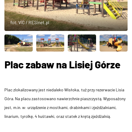
ZDJĘCIA
fot. ViC / RESinet.pl
W RZESZOWIE
Plac zabaw na Lisiej Górze
Plac zlokalizowany jest niedaleko Wisłoka, tuż przy rezerwacie Lisia
Góra. Na placu zastosowano nawierzchnie piaszczystą. Wyposażony
jest, m.in. w: urządzenie z mostkami, drabinkami i zjeżdżalniami,
linarium, tyrolkę, 4 huśtawki, oraz statek z krętą zjeżdżalnią.