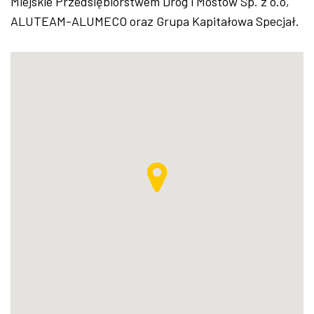
Miejskie Przedsiębiorstwem Dróg i Mostów Sp. z o.o,
ALUTEAM-ALUMECO oraz Grupa Kapitałowa Specjał.