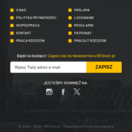
O NAS
REKLAMA
POLITYKA PRYWATNOŚCI
LOGOWANIE
WSPÓŁPRACA
REGULAMIN
KONTAKT
PATRONAT
PRACA RZESZÓW
PRACA IT RZESZÓW
Bądź na bieżąco!
Zapisz się do Newslettera RESinet.pl
JESTEŚMY RÓWNIEŻ NA:
© 2000 - 2026 / RESinet.pl - Rzeszowski Portal Informacyjny