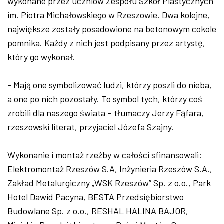
wykonane przez uczniów Zespołu Szkół Plastycznych
im. Piotra Michałowskiego w Rzeszowie. Dwa kolejne,
największe zostały posadowione na betonowym cokole
pomnika. Każdy z nich jest podpisany przez artystę,
który go wykonał.
- Mają one symbolizować ludzi, którzy poszli do nieba,
a one po nich pozostały. To symbol tych, którzy coś
zrobili dla naszego świata – tłumaczy Jerzy Fąfara,
rzeszowski literat, przyjaciel Józefa Szajny.
Wykonanie i montaż rzeźby w całości sfinansowali:
Elektromontaż Rzeszów S.A, Inżynieria Rzeszów S.A.,
Zakład Metalurgiczny „WSK Rzeszów” Sp. z o.o., Park
Hotel Dawid Pacyna, BESTA Przedsiębiorstwo
Budowlane Sp. z o.o., RESHAL HALINA BAJOR,