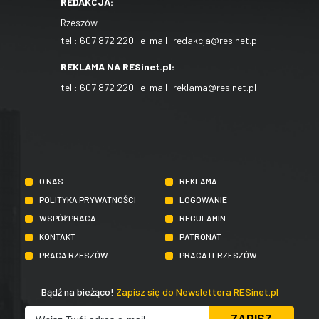
REDAKCJA:
Rzeszów
tel.:
607 872 220
| e-mail:
redakcja@resinet.pl
REKLAMA NA RESinet.pl:
tel.:
607 872 220
| e-mail:
reklama@resinet.pl
O NAS
REKLAMA
POLITYKA PRYWATNOŚCI
LOGOWANIE
WSPÓŁPRACA
REGULAMIN
KONTAKT
PATRONAT
PRACA RZESZÓW
PRACA IT RZESZÓW
Bądź na bieżąco!
Zapisz się do Newslettera RESinet.pl