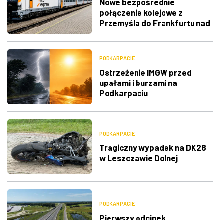
Nowe bezpośrednie
połączenie kolejowe z
Przemyśla do Frankfurtu nad
Menem
PODKARPACIE
Ostrzeżenie IMGW przed
upałami i burzami na
Podkarpaciu
PODKARPACIE
Tragiczny wypadek na DK28
w Leszczawie Dolnej
PODKARPACIE
Pierwszy odcinek