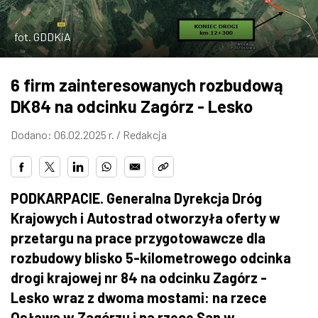
ZDJĘCIA
fot. GDDKiA
W RZESZOWIE
6 firm zainteresowanych rozbudową
DK84 na odcinku Zagórz - Lesko
Dodano: 06.02.2025 r. /
Redakcja
PODKARPACIE. Generalna Dyrekcja Dróg
Krajowych i Autostrad otworzyła oferty w
przetargu na prace przygotowawcze dla
rozbudowy blisko 5-kilometrowego odcinka
drogi krajowej nr 84 na odcinku Zagórz -
Lesko wraz z dwoma mostami: na rzece
Osława w Zagórzu i na rzece San w