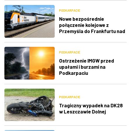
PODKARPACIE
Nowe bezpośrednie
połączenie kolejowe z
Przemyśla do Frankfurtu nad
Menem
PODKARPACIE
Ostrzeżenie IMGW przed
upałami i burzami na
Podkarpaciu
PODKARPACIE
Tragiczny wypadek na DK28
w Leszczawie Dolnej