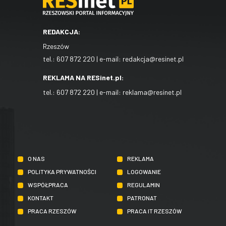
REDAKCJA:
Rzeszów
tel.:
607 872 220
| e-mail:
redakcja@resinet.pl
REKLAMA NA RESinet.pl:
tel.:
607 872 220
| e-mail:
reklama@resinet.pl
O NAS
REKLAMA
POLITYKA PRYWATNOŚCI
LOGOWANIE
WSPÓŁPRACA
REGULAMIN
KONTAKT
PATRONAT
PRACA RZESZÓW
PRACA IT RZESZÓW